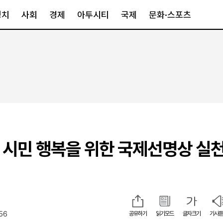
정치
사회
경제
아투시티
국제
문화·스포츠
경제
아투시티
국제
경제일반
종합
세계일반
정책
메트로
아시아·호주
금융·증권
경기·인천
북미
산업
세종·충청
중남미
IT·과학
영남
유럽
천 시민 행복을 위한 국제선명상 실천
부동산
호남
중동·아프리
유통
강원
중기·벤처
제주
:56
공유하기
읽기모드
글자크기
기사듣
인스타그램