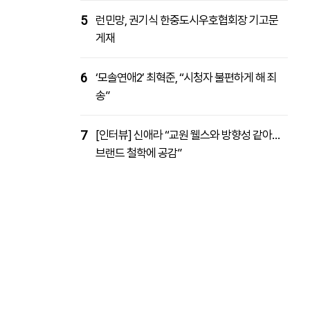
5
런민망, 권기식 한중도시우호협회장 기고문
게재
6
‘모솔연애2’ 최혁준, “시청자 불편하게 해 죄
송”
7
[인터뷰] 신애라 “교원 웰스와 방향성 같아…
브랜드 철학에 공감”