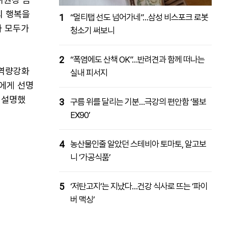
의 행복을
1
“멀티탭 선도 넘어가네”…삼성 비스포크 로봇
자 모두가
청소기 써보니
2
“폭염에도 산책 OK”…반려견과 함께 떠나는
 역량강화
실내 피서지
들에게 선명
 설명했
3
구름 위를 달리는 기분…극강의 편안함 ‘볼보
EX90’
4
농산물인줄 알았던 스테비아 토마토, 알고보
니 ‘가공식품’
5
‘저탄고지’는 지났다…건강 식사로 뜨는 ‘파이
버 맥싱’