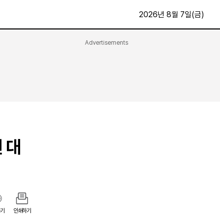
2026년 8월 7일(금)
Advertisements
문화·스포츠
최신
전체
방송
지면보기
가요
구독신청
영화
First Edition
문화
후원하기
 대
카
종교
제보24시
스포츠
알립니다
여행
기
인쇄하기