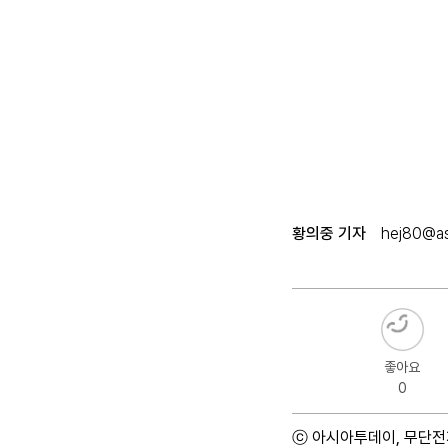
황의중 기자
hej80@as
좋아요
0
ⓒ 아시아투데이, 무단전