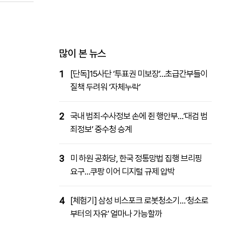
패밀리사이트
마켓파워
아투TV
대학동문골프최강전
많이 본 뉴스
1
[단독]15사단 ‘투표권 미보장’…초급간부들이
질책 두려워 ‘자체누락’
2
국내 범죄·수사정보 손에 쥔 행안부…‘대검 범
죄정보’ 중수청 승계
3
미 하원 공화당, 한국 정통망법 집행 브리핑
요구…쿠팡 이어 디지털 규제 압박
4
[체험기] 삼성 비스포크 로봇청소기…‘청소로
부터의 자유’ 얼마나 가능할까