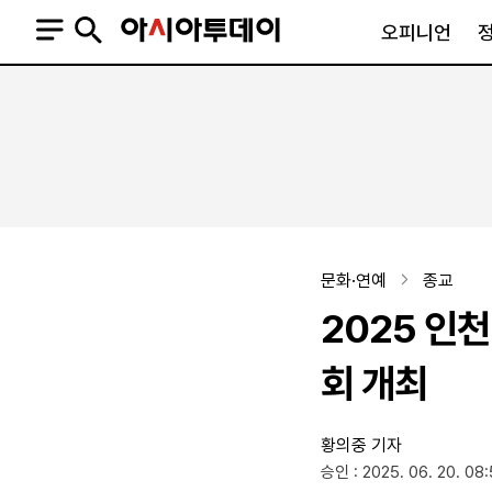
오피니언
오피니언
정치
사회
사설
정치일반
사회일반
칼럼·기고
청와대
사건·사고
기자의 눈
국회·정당
법원·검찰
피플
북한
교육·행정
문화·연예
종교
외교
노동·복지·환경
2025 인
국방
보건·의학
정부
회 개최
황의중 기자
SNS
승인 : 2025. 06. 20. 08
뉴스스탠드
네이버블로그
아투TV(유튜브)
페이스북