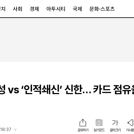
정치
사회
경제
아투시티
국제
문화·스포츠
경제
아투시티
국제
경제일반
종합
세계일반
정책
메트로
아시아·호주
금융·증권
경기·인천
북미
산업
세종·충청
중남미
IT·과학
영남
유럽
성 vs ‘인적쇄신’ 신한… 카드 점유
부동산
호남
중동·아프리
유통
강원
중기·벤처
제주
인스타그램
 18:37
공유하기
읽기모드
글자크기
기사듣