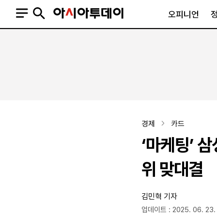
오피니언
오피니언
정치
사회
사설
정치일반
사회일반
칼럼·기고
청와대
사건·사고
기자의 눈
국회·정당
법원·검찰
피플
북한
교육·행정
경제
카드
외교
노동·복지·환경
‘마케팅’ 삼
국방
보건·의학
정부
위 맞대결
김민혁 기자
SNS
뉴스스탠드
네이버블로그
아투TV(유튜브)
페이스북
업데이트 : 2025. 06. 23.