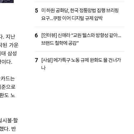
5
미 하원 공화당, 한국 정통망법 집행 브리핑
요구…쿠팡 이어 디지털 규제 압박
6
[인터뷰] 신애라 “교원 웰스와 방향성 같아…
. 지난
브랜드 철학에 공감”
작된 가운
이태 삼성
7
[사설] 메가특구 노동 규제 완화도 물 건너가
황이다.
나
한카드는
기준으로
환도 노
일시불·할
했다. 반