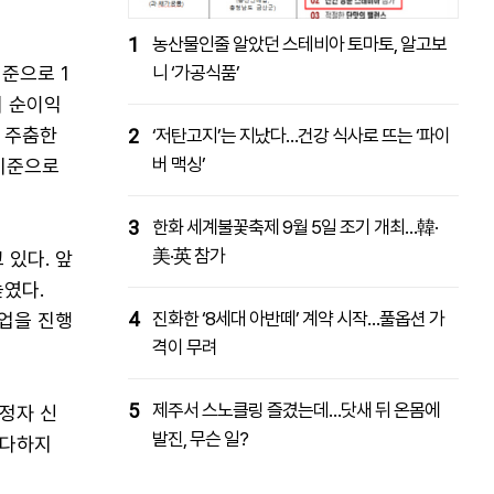
1
농산물인줄 알았던 스테비아 토마토, 알고보
준으로 1
니 ‘가공식품’
의 순이익
 주춤한
2
‘저탄고지’는 지났다…건강 식사로 뜨는 ‘파이
버 맥싱’
 기준으로
3
한화 세계불꽃축제 9월 5일 조기 개최…韓·
美·英 참가
있다. 앞
였다.
4
진화한 ‘8세대 아반떼’ 계약 시작…풀옵션 가
협업을 진행
격이 무려
5
제주서 스노클링 즐겼는데…닷새 뒤 온몸에
내정자 신
발진, 무슨 일?
마다하지