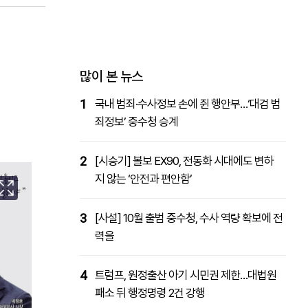
패밀리사이트
마켓파워
아투TV
대학동문골프최강전
많이 본 뉴스
1
국내 범죄·수사정보 손에 쥔 행안부…‘대검 범
죄정보’ 중수청 승계
2
[시승기] 볼보 EX90, 전동화 시대에도 변하
지 않는 ‘안전과 편안함’
3
[사설] 10월 출범 중수청, 수사 역량 확보에 전
력을
4
트럼프, 원정출산 아기 시민권 제한…대법원
패소 뒤 행정명령 2건 강행