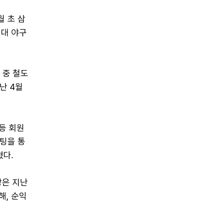
월 초 삼
세대 야구
 중 철도
난 4월
등 회원
팅을 통
혔다.
장은 지난
해, 순익