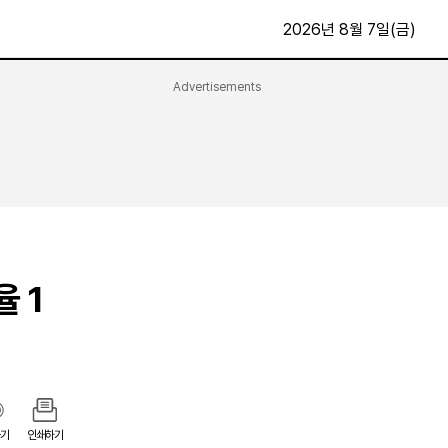
2026년 8월 7일(금)
Advertisements
문화·스포츠
최신
전체
방송
지면보기
가요
구독신청
영화
First Edition
문화
후원하기
율 1
카
종교
제보24시
스포츠
알립니다
여행
기
인쇄하기