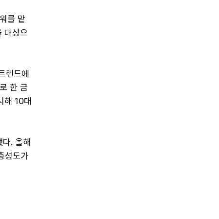
타워를 맡
을 대상으
 트렌드에
로 한 금
시해 10대
다. 올해
 충성도가