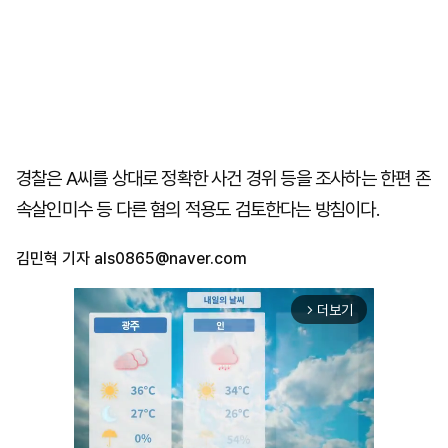
경찰은 A씨를 상대로 정확한 사건 경위 등을 조사하는 한편 존
속살인미수 등 다른 혐의 적용도 검토한다는 방침이다.
김민혁 기자
als0865@naver.com
더보기
arrow_forward_ios