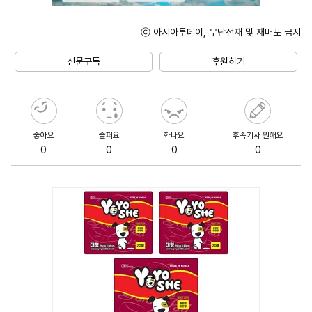
ⓒ 아시아투데이, 무단전재 및 재배포 금지
Unmute
신문구독
후원하기
좋아요
슬퍼요
화나요
후속기사 원해요
0
0
0
0