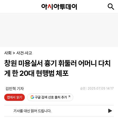
뉴
최
속
정
사
경
국
오
피
아
문
포
스
신
보
치
회
제
제
피
플
투
화
토
니
시
·
사회
언
티
스
>
사건·사고
포
창원 미용실서 흉기 휘둘러 어머니 다치
츠
게 한 20대 현행범 체포
ENGLISH
中
Tiếng
文
Việt
김민혁 기자
승인 : 2025.07.05 14:17
앱에서 읽기
구글 검색 선호 출처 추가
지
신
후
제
회
앱
면
문
원
보
사
설
기사를 대신 읽어 드립니다.
보
구
하
24
소
치
기
독
기
시
개