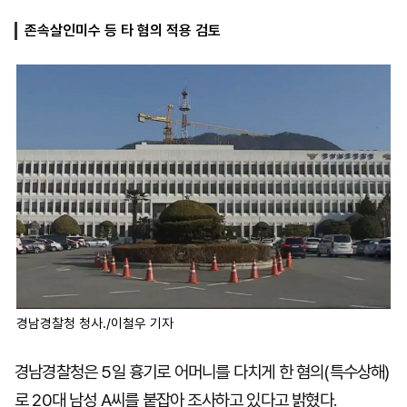
존속살인미수 등 타 혐의 적용 검토
마
운
대
켓
세
학
파
동
워
문
골
프
경남경찰청 청사./이철우 기자
경남경찰청은 5일 흉기로 어머니를 다치게 한 혐의(특수상해)
로 20대 남성 A씨를 붙잡아 조사하고 있다고 밝혔다.