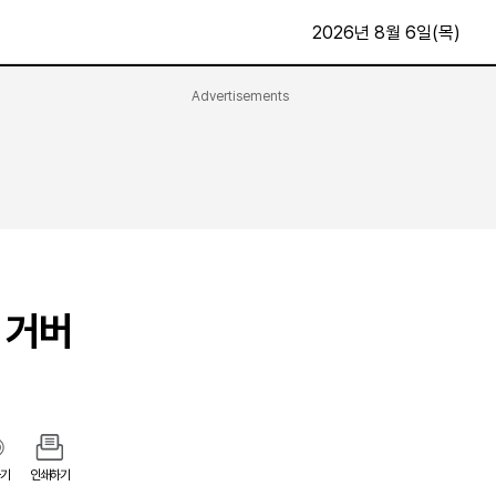
2026년 8월 6일(목)
Advertisements
문화·스포츠
최신
전체
방송
지면보기
가요
구독신청
영화
First Edition
문화
후원하기
 거버
카
종교
제보24시
스포츠
알립니다
여행
기
인쇄하기