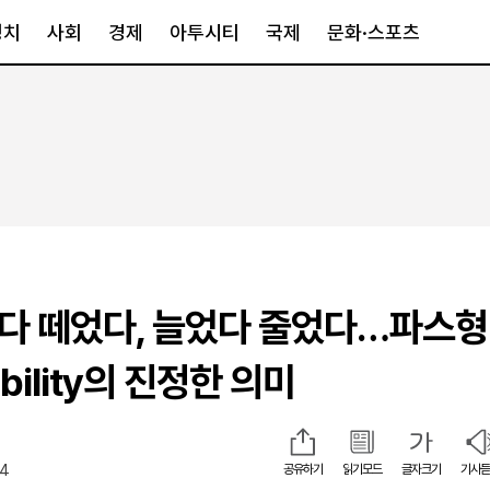
정치
사회
경제
아투시티
국제
문화·스포츠
경제
아투시티
국제
경제일반
종합
세계일반
정책
메트로
아시아·호주
금융·증권
경기·인천
북미
산업
세종·충청
중남미
IT·과학
영남
유럽
였다 떼었다, 늘었다 줄었다…파스형
부동산
호남
중동·아프리
유통
강원
xibility의 진정한 의미
중기·벤처
제주
54
공유하기
읽기모드
글자크기
기사듣
인스타그램