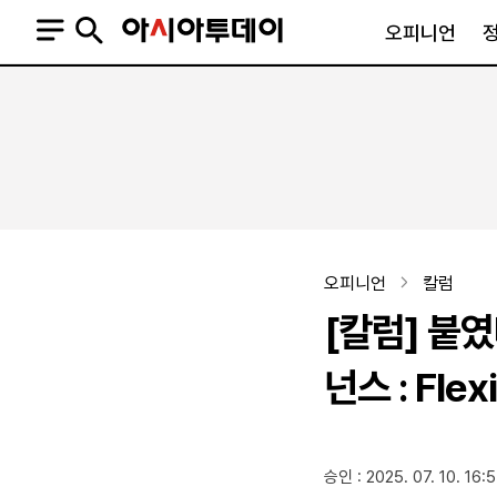
오피니언
오피니언
정치
사회
사설
정치일반
사회일반
칼럼·기고
청와대
사건·사고
기자의 눈
국회·정당
법원·검찰
피플
북한
교육·행정
오피니언
칼럼
외교
노동·복지·환경
[칼럼] 붙
국방
보건·의학
정부
넌스 : Fle
SNS
승인 : 2025. 07. 10. 16:
뉴스스탠드
네이버블로그
아투TV(유튜브)
페이스북