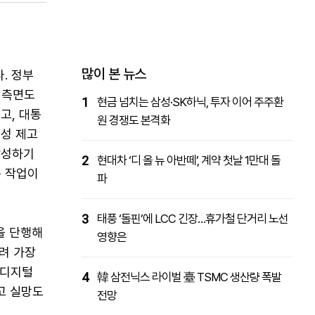
패밀리사이트
마켓파워
아투TV
대학동문골프최강전
많이 본 뉴스
. 정부
 측면도
1
현금 넘치는 삼성·SK하닉, 투자 이어 주주환
고, 대통
원 경쟁도 본격화
율성 제고
달성하기
2
현대차 ‘디 올 뉴 아반떼’, 계약 첫날 1만대 돌
는 작업이
파
3
태풍 ‘돌핀’에 LCC 긴장…휴가철 단거리 노선
을 단행해
영향은
히려 가장
 디지털
4
韓 삼전닉스 라이벌 臺 TSMC 생산량 폭발
고 실망도
전망