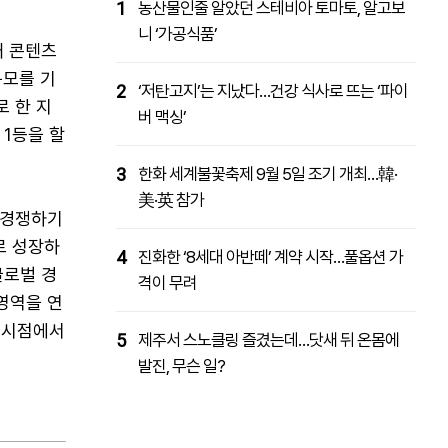
1
농산물인줄 알았던 스테비아 토마토, 알고보
니 ‘가공식품’
내 콘텐츠
규모를 기
2
‘저탄고지’는 지났다…건강 식사로 뜨는 ‘파이
 한 지
버 맥싱’
 1등을 할
3
한화 세계불꽃축제 9월 5일 조기 개최…韓·
美·英 참가
 경쟁하기
로 성장하
4
진화한 ‘8세대 아반떼’ 계약 시작…풀옵션 가
글로벌 경
격이 무려
영역을 연
현 시점에서
5
제주서 스노클링 즐겼는데…닷새 뒤 온몸에
발진, 무슨 일?