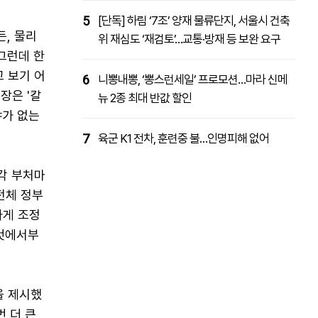
5
[단독] 하림 ‘7조’ 양재 물류단지, 서울시 건축
, 물리
위 재심도 ‘재검토’…교통·방재 등 보완 요구
그런데 한
 보기 어
6
니뽕내뽕, ‘뽕스런세일’ 프로모션…마라 신메
장은 '칼
뉴 2종 최대 반값 할인
야가 없는
7
육군 K1 전차, 훈련중 불…인명피해 없어
 각 부처마
 전체 정부
하게 조정
 것에서부
을 제시했
번 더 큰