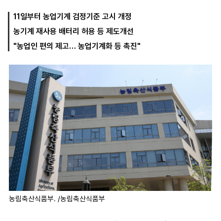
11일부터 농업기계 검정기준 고시 개정
농기계 재사용 배터리 허용 등 제도개선
마
운
대
켓
세
학
"농업인 편의 제고… 농업기계화 등 촉진"
파
동
워
문
골
프
농림축산식품부. /농림축산식품부