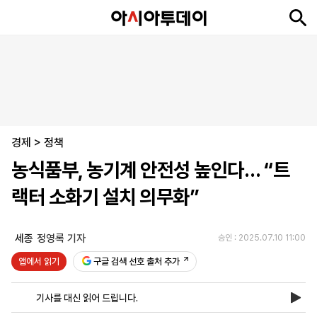
뉴
최
속
정
사
경
국
오
피
아
문
포
스
신
보
치
회
제
제
피
플
투
화
토
니
시
·
경제
언
티
스
>
정책
포
농식품부, 농기계 안전성 높인다… “트
츠
랙터 소화기 설치 의무화”
ENGLISH
中
Tiếng
文
Việt
세종
정영록 기자
승인 : 2025.07.10 11:00
앱에서 읽기
구글 검색 선호 출처 추가
지
신
후
제
회
앱
면
문
원
보
사
설
기사를 대신 읽어 드립니다.
보
구
하
24
소
치
기
독
기
시
개