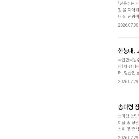
"전통주는 지
장'을 지역
내·외 관광
등을 종합 경
2026.07.30
한농대,
국립한국농수
제1차 캠퍼
터, 말산업
생활 전반을 
2026.07.29
송미령 장
송미령 농림
이날 송 장
섭취 및 휴
10시부터 오
2026.07.29