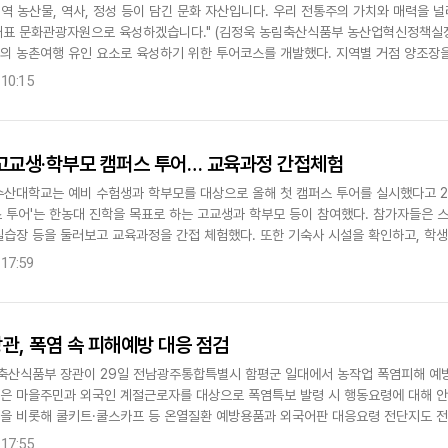
역 농산물, 역사, 정성 등이 담긴 문화 자산입니다. 우리 전통주의 가치와 매력을 널
 대표 문화관광자원으로 육성하겠습니다." (김정욱 농림축산식품부 농산업혁신정책실
객의 농촌여행 유인 요소로 육성하기 위한 투어코스를 개발했다. 지역별 거점 양조장
험할 수 있는 정보를..
 10:15
 고교생·학부모 캠퍼스 투어… 교육과정 간접체험
산대학교는 예비 수험생과 학부모를 대상으로 올해 첫 캠퍼스 투어를 실시했다고 29
스 투어'는 한농대 진학을 목표로 하는 고교생과 학부모 등이 참여했다. 참가자들은 
 실습장 등을 둘러보고 교육과정을 간접 체험했다. 또한 기숙사 시설을 확인하고, 학
미리 경험해보는 활동도..
 17:59
관, 폭염 속 피해예방 대응 점검
축산식품부 장관이 29일 전남광주통합특별시 함평군 일대에서 농작업 폭염피해 예방
관은 마을주민과 외국인 계절근로자를 대상으로 폭염특보 발령 시 행동요령에 대해 안
식을 비롯해 쿨키트·쿨스카프 등 온열질환 예방용품과 외국어판 대응요령 전단지도 전
후 5시까지는 야외 작업을..
 17:55