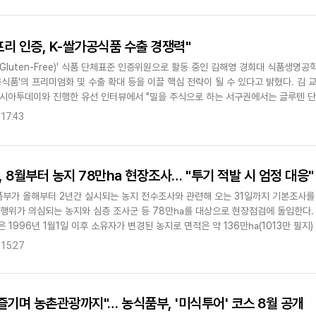
리 인증, K-쌀가공식품 수출 경쟁력"
Gluten-Free)' 식품 단체표준 인증위원으로 활동 중인 김해영 경희대 식품생명공
공식품'의 프리미엄화 및 수출 확대 등을 이끌 핵심 전략이 될 수 있다고 밝혔다. 김 교
아시아투데이와 진행한 유선 인터뷰에서 "밀을 주식으로 하는 서구권에서는 글루텐 
등으로 인해..
 17:43
 8월부터 농지 78만ha 현장조사… "투기 적발 시 엄정 대응"
부가 올해부터 2년간 실시되는 농지 전수조사와 관련해 오는 31일까지 기본조사를
법행위가 의심되는 농지와 심층 조사군 등 78만㏊를 대상으로 현장점검에 돌입한다. 
 1996년 1월1일 이후 소유자가 변경된 농지로 면적은 약 136만㏊(1013만 필지
과 불법행위가 의심되..
 15:27
즐기며 농촌관광까지"… 농식품부, '미식투어' 코스 8월 공개