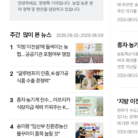
안녕하세요. 정영록 기자입니다. 농업·농촌 분
에 따르면 
야 정책 및 현안을 담당하고 있습니다.
다국어뉴스
ENGLISH
Tiếng Việt
中文
추진 의지를
당 24만원(
2026.08.05
주간
많이 본 뉴스
2026.08.02~2026.08.09
종자·농
'지방 이전설'에 들썩이는 농
1
협… 공공기관 포함여부 쟁점
농림축산식품
여국 확대를 
르면 지난달 
"글루텐프리 인증, K-쌀가공
2
농기계 지원
2026.08.05
식품 수출 경쟁력"
종자·농기계 전수… 아프리카
3
'지방 이
식량자급 체력 키워주는 K라
정부가 수도
이스벨트
있다는 관측
에 대한 의
송미령 "임산부 친환경농산
4
서 노조 조합
2026.08.03
물꾸러미 품목 늘릴 것"