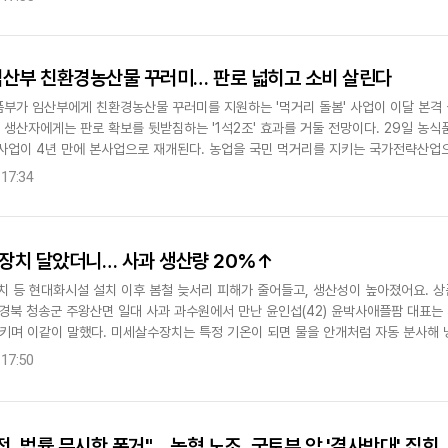
임산부 친환경농산물 꾸러미… 판로 넓히고 소비 살린다
부가 임산부에게 친환경농산물 꾸러미를 지원하는 '먹거리 돌봄' 사업이 이달 본격 
, 생산자에게는 판로 확보를 뒷받침하는 '1석2조' 효과를 거둘 전망이다. 29일 
사업이 4년 만에 본사업으로 재개된다. 농업을 국민 먹거리를 지키는 국가전략산업으
. 농식품부 관계자는 "친환경농산물 소비확대 기반을 조성하고..
 17:34
장치 달았더니… 사과 생산량 20%↑
치 등 현대화시설 설치 이후 봄철 늦서리 피해가 줄어들고, 생산성이 높아졌어요. 상
일 경북 청송군 주왕산면 일대 사과 과수원에서 만난 윤인섭(42) 윤박사애플팜 대표
키며 이같이 말했다. 미세살수장치는 특정 기온이 되면 물을 안개처럼 자동 분사해 냉
농업 방재시설을..
 17:50
전, 법률 무시한 폭거"… 농협 노조, 국토부 앞 '결사반대' 집회