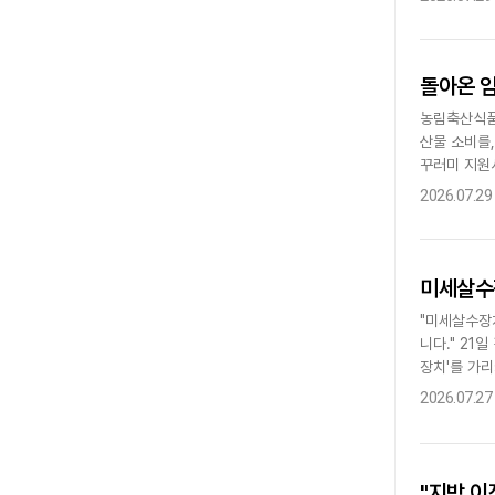
돌아온 
농림축산식품
산물 소비를
꾸러미 지원
제 일환이다
2026.07.29
미세살수
"미세살수장
니다." 21
장치'를 가리
를 예방하는 
2026.07.27
"지방 이