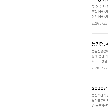
"농협 본사
조합 NH농
현인 NH농
이전 자유를 
2026.07.23
농진청, 
농촌진흥청이
통해 생산 
서 브리핑을 
다. 기존 재래
2026.07.22
2030년
농림축산식품부
농식품부에 
업·융복합산