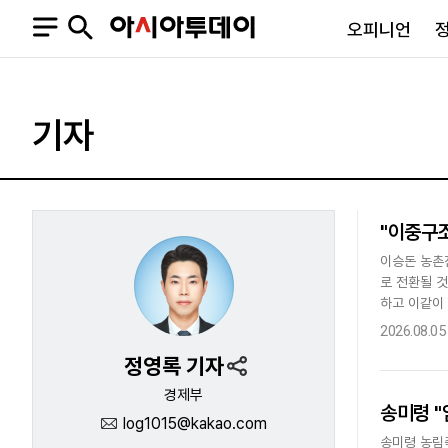
오피니언
오피니언
정치
사회
기자
사설
정치일반
사회일반
칼럼·기고
청와대
사건·사고
기자의 눈
국회·정당
법원·검찰
"이중구
피플
북한
교육·행정
이승돈 농촌
외교
노동·복지·환경
로 전환될 것
국방
보건·의학
하고 이같이
정부
10년 이상 
2026.08.05
정영록 기자
경제부
송미령 
log1015@kakao.com
SNS
뉴스스탠드
네이버블로그
아투TV(유튜브)
페이스북
송미령 농림