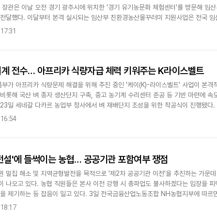
송 장관은 이날 오전 경기 광주시에 위치한 '경기 유기농문화 체험센터'를 방문해 임
 전달했다. 이달부터 본격 실시되는 임산부 친환경농산물꾸러미 지원사업은 전국 임산
자부담 20%)을 지원해..
 17:31
기계 전수… 아프리카 식량자급 체력 키워주는 K라이스벨트
부가 아프리카 식량문제 해결을 위해 추진 중인 '케이(K)-라이스벨트' 사업이 본격적
비롯해 국산 벼 종자 생산단지 구축, 중고 농기계 수리센터 준공 등 기반 마련에 속도
23일 세네갈 다카르 농업부 청사에서 벼 재배단지 조성을 위한 착공식이 진행됐다. 
·수리센터 준공식도 개최되면서 기반시설이 하나둘..
 16:54
전설'에 들썩이는 농협… 공공기관 포함여부 쟁점
권 밀집 해소 및 지역균형발전을 목적으로 '제2차 공공기관 이전'을 추진하는 가운
이 나오고 있다. 농협 직원들은 본사 이전 강행 시 총파업도 불사하겠다는 입장을 
문을 제기하는 등 잡음이 일고 있다. 3일 전국금융산업노동조합 NH농협지부에 따르면
원을 중심으로 '농협본사 지방이전 저지 결의대회'가 진행됐..
 18:17