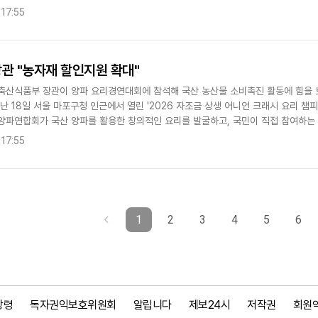
 2024년 3월..
 17:55
관 "농자재 할인지원 확대"
축산식품부 장관이 양파 요리경연대회에 참석해 국산 농산물 소비촉진 활동에 힘을 
난 18일 서울 마포구청 인근에서 열린 '2026 자조금 상생 어니언 크래시 요리 챔
양파연합회가 국산 양파를 활용한 창의적인 요리를 발굴하고, 국민이 직접 참여하는
마련됐다. 송 장관은..
 17:55
1
2
3
4
5
6
강령
독자권익보호위원회
알립니다
제보24시
저작권
회원