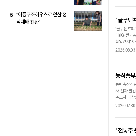
"이중구조하우스로 인삼 정
5
"글루텐프
착재배 전환"
'글루텐프리(
이(K)-쌀가
합일간지' 
'셀리악병' 
2026.08.03
농식품부,
농림축산식품
사 결과 불
수조사 대상은
기본조사 결
2026.07.30
"전통주 