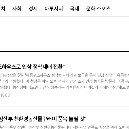
정치
사회
경제
아투시티
국제
문화·스포츠
경제
아투시티
국제
경제일반
종합
세계일반
정책
메트로
아시아·호주
금융·증권
경기·인천
북미
조하우스로 인삼 정착재배 전환"
산업
세종·충청
중남미
진흥청장은 5일 "이중구조하우스 정착형 재배기술 보급을 통해 인삼 산업이 유목에
IT·과학
영남
유럽
"이라고 밝혔다. 이 청장은 이날 오후 전북 진안군 소재 인삼 농가를 방문해 '이중
부동산
호남
중동·아프리
 말했다. 농진청에 따르면 그간 인삼농가는 기후변화와 이어짓기 피해(연작장해)로 
유통
강원
같은 곳에서 재배할 경..
 18:03
중기·벤처
제주
"임산부 친환경농산물꾸러미 품목 늘릴 것"
인스타그램
축산식품부 장관이 임산부 친환경농산물꾸러미 지원사업 만족도 향상을 위해 노력하겠