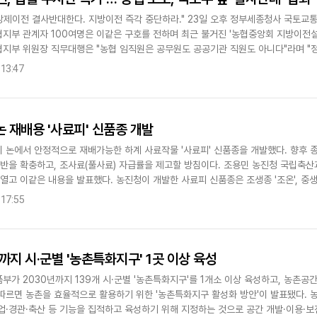
 강제이전 결사반대한다. 지방이전 즉각 중단하라." 23일 오후 정부세종청사 국토
협지부 관계자 100여명은 이같은 구호를 전하며 최근 불거진 '농협중앙회 지방이전설'
협지부 위원장 직무대행은 "농협 임직원은 공무원도 공공기관 직원도 아니다"라며 "
침해하고, 농협의 자율성..
 13:47
논 재배용 '사료피' 신품종 개발
 논에서 안정적으로 재배가능한 하계 사료작물 '사료피' 신품종을 개발했다. 향후 종
기반을 확충하고, 조사료(풀사료) 자급률을 제고할 방침이다. 조용민 농진청 국립축
열고 이같은 내용을 발표했다. 농진청이 개발한 사료피 신품종은 조생종 '조온', 중생종 
종 대비 생..
 17:55
까지 시·군별 '농촌특화지구' 1곳 이상 육성
가 2030년까지 139개 시·군별 '농촌특화지구'를 1개소 이상 육성하고, 농촌공
따르면 농촌을 효율적으로 활용하기 위한 '농촌특화지구 활성화 방안'이 발표됐다. 
업·경관·축산 등 기능을 집적하고 육성하기 위해 지정하는 것으로 공간 개발·이용·보