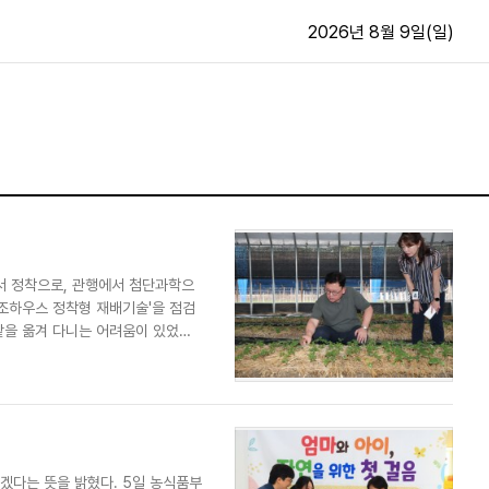
2026년 8월 9일(일)
문화·스포츠
최신
전체
방송
지면보기
가요
구독신청
영화
First Edition
서 정착으로, 관행에서 첨단과학으
문화
후원하기
구조하우스 정착형 재배기술'을 점검
카
종교
밭을 옮겨 다니는 어려움이 있었다.
제보24시
스포츠
알립니다
여행
다는 뜻을 밝혔다. 5일 농식품부