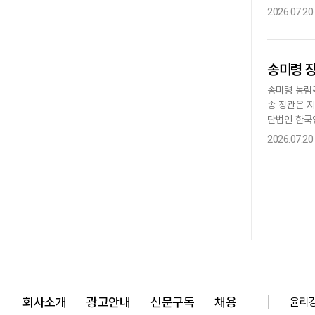
합천군이 지난
2026.07.20
송미령 장
송미령 농림
송 장관은 지
단법인 한국
알리기 위해 
2026.07.20
회사소개
광고안내
신문구독
채용
윤리