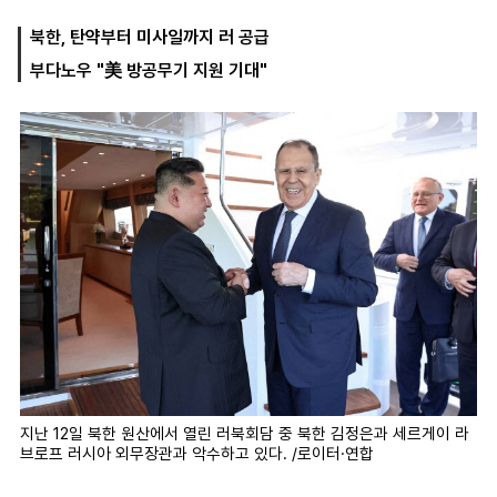
북한, 탄약부터 미사일까지 러 공급
부다노우 "美 방공무기 지원 기대"
마
운
대
켓
세
학
파
동
워
문
골
프
지난 12일 북한 원산에서 열린 러북회담 중 북한 김정은과 세르게이 라
브로프 러시아 외무장관과 악수하고 있다. /로이터·연합