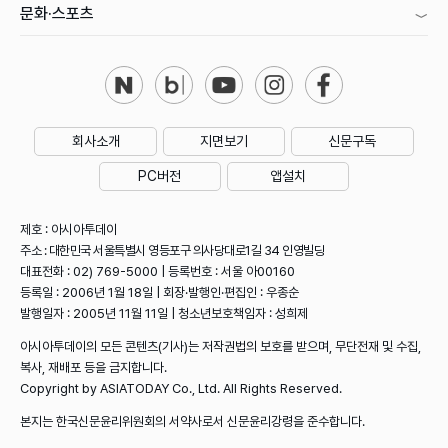
문화·스포츠
회사소개
지면보기
신문구독
PC버전
앱설치
제호 : 아시아투데이
주소 : 대한민국 서울특별시 영등포구 의사당대로1길 34 인영빌딩
대표전화 : 02) 769-5000 | 등록번호 : 서울 아00160
등록일 : 2006년 1월 18일 | 회장·발행인·편집인 : 우종순
발행일자 : 2005년 11월 11일 | 청소년보호책임자 : 성희제
아시아투데이의 모든 콘텐츠(기사)는 저작권법의 보호를 받으며, 무단전재 및 수집,
복사, 재배포 등을 금지합니다.
Copyright by ASIATODAY Co., Ltd. All Rights Reserved.
본지는 한국신문윤리위원회의 서약사로서 신문윤리강령을 준수합니다.