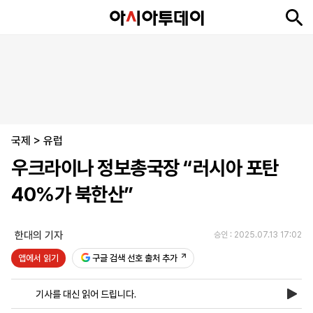
뉴
최
속
정
사
경
국
오
피
아
문
포
스
신
보
치
회
제
제
피
플
투
화
토
니
시
·
국제
언
티
스
>
유럽
포
우크라이나 정보총국장 “러시아 포탄
츠
40%가 북한산”
ENGLISH
中
Tiếng
文
Việt
한대의 기자
승인 : 2025.07.13 17:02
앱에서 읽기
구글 검색 선호 출처 추가
지
신
후
제
회
앱
면
문
원
보
사
설
기사를 대신 읽어 드립니다.
보
구
하
24
소
치
기
독
기
시
개