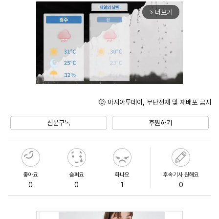
더보기
arrow_forward_ios
ⓒ 아시아투데이, 무단전재 및 재배포 금지
Unmute
신문구독
후원하기
좋아요
슬퍼요
화나요
후속기사 원해요
0
0
1
0