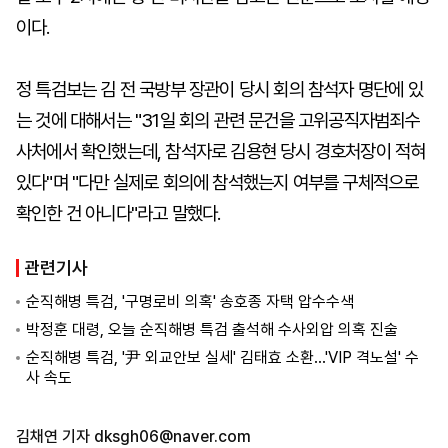
이다.
정 특검보는 김 전 국방부 장관이 당시 회의 참석자 명단에 있
는 것에 대해서는 "31일 회의 관련 문건을 고위공직자범죄수
사처에서 확인했는데, 참석자로 김용현 당시 경호처장이 적혀
있다"며 "다만 실제로 회의에 참석했는지 여부를 구체적으로
확인한 건 아니다"라고 말했다.
관련기사
순직해병 특검, '구명로비 의혹' 송호종 자택 압수수색
박정훈 대령, 오늘 순직해병 특검 출석해 수사외압 의혹 진술
순직해병 특검, '尹 외교안보 실세' 김태효 소환…'VIP 격노설' 수
사 속도
김채연 기자
dksgh06@naver.com