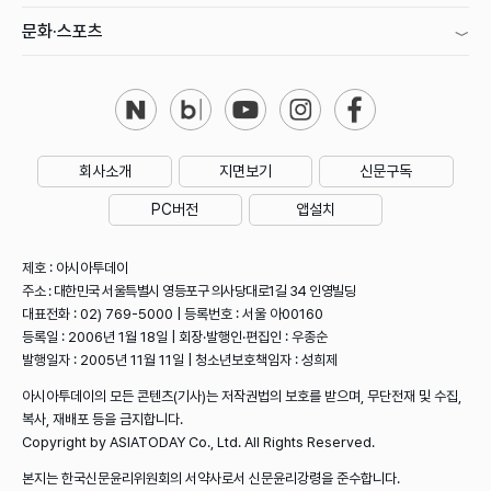
문화·스포츠
회사소개
지면보기
신문구독
PC버전
앱설치
제호 : 아시아투데이
주소 : 대한민국 서울특별시 영등포구 의사당대로1길 34 인영빌딩
대표전화 : 02) 769-5000 | 등록번호 : 서울 아00160
등록일 : 2006년 1월 18일 | 회장·발행인·편집인 : 우종순
발행일자 : 2005년 11월 11일 | 청소년보호책임자 : 성희제
아시아투데이의 모든 콘텐츠(기사)는 저작권법의 보호를 받으며, 무단전재 및 수집,
복사, 재배포 등을 금지합니다.
Copyright by ASIATODAY Co., Ltd. All Rights Reserved.
본지는 한국신문윤리위원회의 서약사로서 신문윤리강령을 준수합니다.