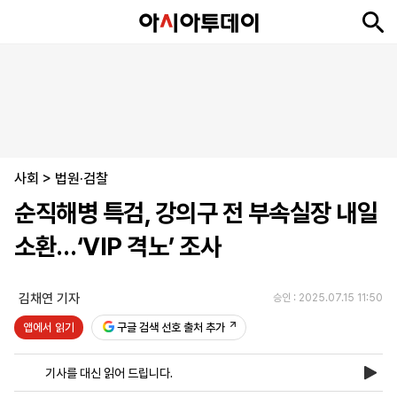
뉴
최
속
정
사
경
국
오
피
아
문
포
스
신
보
치
회
제
제
피
플
투
화
토
니
시
·
사회
언
티
스
>
법원·검찰
포
순직해병 특검, 강의구 전 부속실장 내일
츠
소환…‘VIP 격노’ 조사
ENGLISH
中
Tiếng
文
Việt
김채연 기자
승인 : 2025.07.15 11:50
앱에서 읽기
구글 검색 선호 출처 추가
지
신
후
제
회
앱
면
문
원
보
사
설
기사를 대신 읽어 드립니다.
보
구
하
24
소
치
기
독
기
시
개