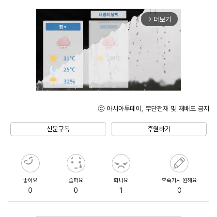
더보기
arrow_forward_ios
ⓒ 아시아투데이, 무단전재 및 재배포 금지
Unmute
신문구독
후원하기
좋아요
슬퍼요
화나요
후속기사 원해요
0
0
1
0