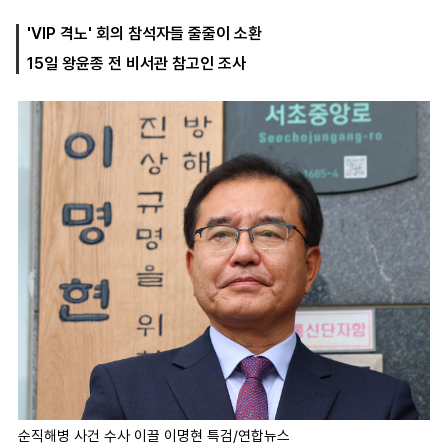
'VIP 격노' 회의 참석자들 줄줄이 소환
15일 왕윤종 전 비서관 참고인 조사
마
운
대
켓
세
학
파
동
워
문
골
프
순직해병 사건 수사 이끌 이명현 특검/연합뉴스