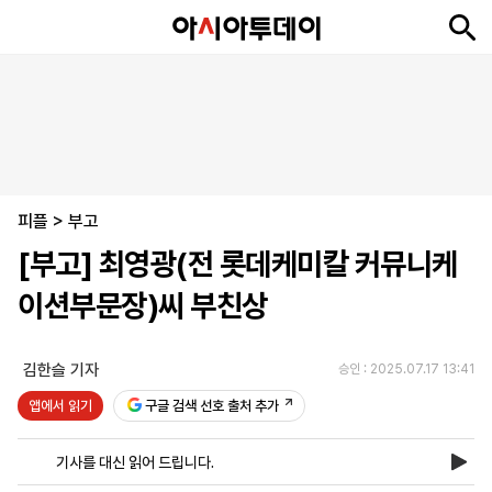
뉴
최
속
정
사
경
국
오
피
아
문
포
스
신
보
치
회
제
제
피
플
투
화
토
니
시
·
피플
언
티
스
>
부고
포
[부고] 최영광(전 롯데케미칼 커뮤니케
츠
이션부문장)씨 부친상
ENGLISH
中
Tiếng
文
Việt
김한슬 기자
승인 : 2025.07.17 13:41
앱에서 읽기
구글 검색 선호 출처 추가
지
신
후
제
회
앱
면
문
원
보
사
설
기사를 대신 읽어 드립니다.
보
구
하
24
소
치
기
독
기
시
개