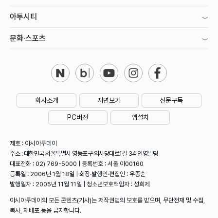
아투시티
문화·스포츠
회사소개
지면보기
신문구독
PC버전
앱설치
제호 : 아시아투데이
주소 : 대한민국 서울특별시 영등포구 의사당대로1길 34 인영빌딩
대표전화 : 02) 769-5000 | 등록번호 : 서울 아00160
등록일 : 2006년 1월 18일 | 회장·발행인·편집인 : 우종순
발행일자 : 2005년 11월 11일 | 청소년보호책임자 : 성희제
아시아투데이의 모든 콘텐츠(기사)는 저작권법의 보호를 받으며, 무단전재 및 수집,
복사, 재배포 등을 금지합니다.