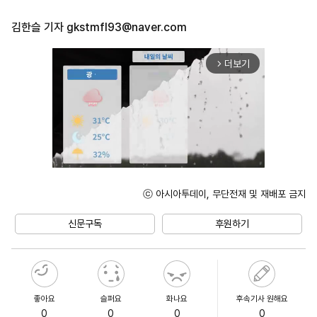
김한슬 기자
gkstmfl93@naver.com
더보기
arrow_forward_ios
ⓒ 아시아투데이, 무단전재 및 재배포 금지
Unmute
신문구독
후원하기
좋아요
슬퍼요
화나요
후속기사 원해요
0
0
0
0