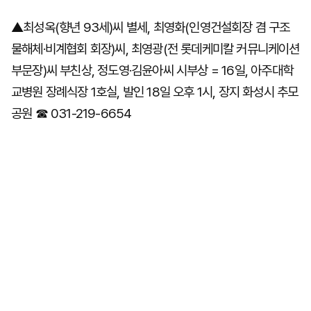
▲최성옥(향년 93세)씨 별세, 최영화(인영건설회장 겸 구조
물해체·비계협회 회장)씨, 최영광(전 롯데케미칼 커뮤니케이션
마
운
대
켓
세
학
부문장)씨 부친상, 정도영·김윤아씨 시부상 = 16일, 아주대학
파
동
워
문
교병원 장례식장 1호실, 발인 18일 오후 1시, 장지 화성시 추모
골
프
공원 ☎ 031-219-6654