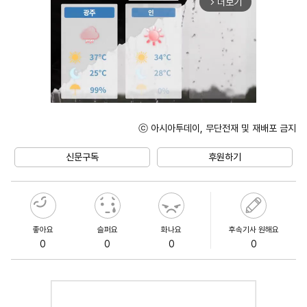
더보기
arrow_forward_ios
ⓒ 아시아투데이, 무단전재 및 재배포 금지
Unmute
신문구독
후원하기
좋아요
슬퍼요
화나요
후속기사 원해요
0
0
0
0