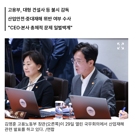
고용부, 대형 건설사 등 불시 감독
산업안전·중대재해 위반 여부 수사
마
운
대
켓
세
학
"CEO·본사 총체적 문제 일벌백계"
파
동
워
문
골
프
김영훈 고용노동부 장관(오른쪽)이 29일 열린 국무회의에서 산업재해
관련 발표를 하고 있다. /연합