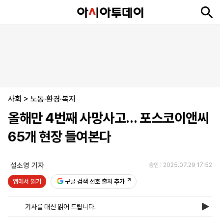
뉴
최
속
정
사
경
국
오
피
아
문
포
스
신
보
치
회
제
제
피
플
투
화
토
니
시
·
사회
언
티
스
>
노동·환경·복지
포
올해만 4번째 사망사고… 포스코이앤씨
츠
65개 현장 들여본다
ENGLISH
中
Tiếng
文
Việt
설소영 기자
승인 : 2025.07.29 17:52
앱에서 읽기
구글 검색 선호 출처 추가
지
신
후
제
회
앱
면
문
원
보
사
설
기사를 대신 읽어 드립니다.
보
구
하
24
소
치
기
독
기
시
개