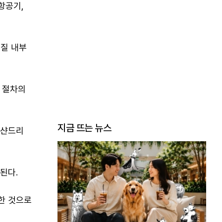
항공기,
라질 내부
 절차의
지금 뜨는 뉴스
레샨드리
된다.
한 것으로