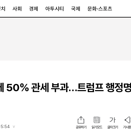
정치
사회
경제
아투시티
국제
문화·스포츠
경제
아투시티
국제
경제일반
종합
세계일반
정책
메트로
아시아·호주
금융·증권
경기·인천
북미
산업
세종·충청
중남미
IT·과학
영남
유럽
에 50% 관세 부과…트럼프 행정
부동산
호남
중동·아프리
유통
강원
중기·벤처
제주
인스타그램
15:54
공유하기
읽기모드
글자크기
기사듣