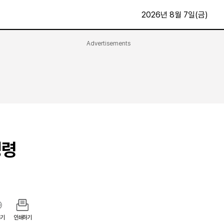
2026년 8월 7일(금)
Advertisements
문화·스포츠
최신
전체
방송
지면보기
가요
구독신청
영화
First Edition
문화
후원하기
명령
카
종교
제보24시
스포츠
알립니다
여행
기
인쇄하기