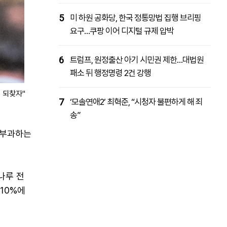
5
미 하원 공화당, 한국 정통망법 집행 브리핑
요구…쿠팡 이어 디지털 규제 압박
6
트럼프, 원정출산 아기 시민권 제한…대법원
패소 뒤 행정명령 2건 강행
 되찾자"
7
‘모솔연애2’ 최혁준, “시청자 불편하게 해 죄
송”
 부과하는
나루 전
10%에