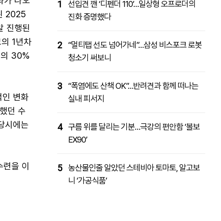
화가 나오
1
선입견 깬 ‘디펜더 110’…일상형 오프로더의
 2025
진화 증명했다
말 진행된
모의 1년차
2
“멀티탭 선도 넘어가네”…삼성 비스포크 로봇
의 30%
청소기 써보니
3
“폭염에도 산책 OK”…반려견과 함께 떠나는
적인 변화
실내 피서지
했던 수
 당시에는
4
구름 위를 달리는 기분…극강의 편안함 ‘볼보
EX90’
수련을 이
5
농산물인줄 알았던 스테비아 토마토, 알고보
니 ‘가공식품’