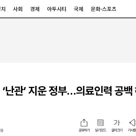
정치
사회
경제
아투시티
국제
문화·스포츠
경제
아투시티
국제
경제일반
종합
세계일반
정책
메트로
아시아·호주
금융·증권
경기·인천
북미
산업
세종·충청
중남미
IT·과학
영남
유럽
 ‘난관’ 지운 정부…의료인력 공백
부동산
호남
중동·아프리
유통
강원
중기·벤처
제주
39
공유하기
읽기모드
글자크기
기사듣
인스타그램