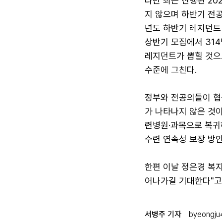
다만 최근 진행된 2
지 않으며 하반기 전공
년도 하반기 레지던트 
상반기 모집에서 314
레지던트가 뽑힐 것으로
수준에 그친다.
정부와 전공의들이 협상
가 나타나지 않은 것
련병원·과목으로 복귀
수련 연속성 보장 방
한편 이날 정은경 복
어나가길 기대한다"고
서병주 기자
byeongj