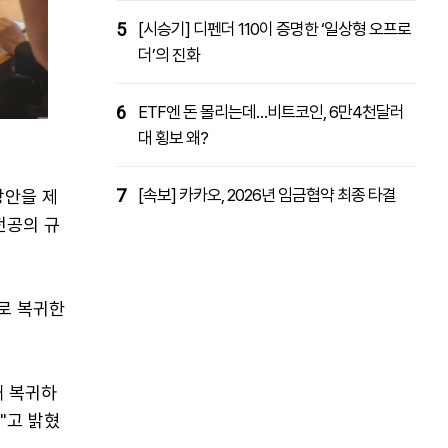
5
[시승기] 디펜더 110이 증명한 ‘일상형 오프로
더’의 진화
6
ETF엔 돈 몰리는데…비트코인, 6만4천달러
대 횡보 왜?
7
[속보] 카카오, 2026년 임금협약 최종 타결
방안을 제
전공의 규
로 복귀한
해 복귀하
"고 밝혔