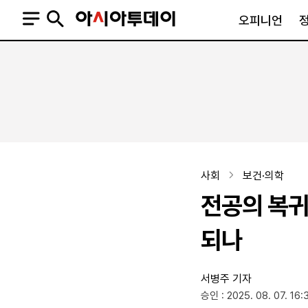
오피니언
오피니언
정치
사회
사설
정치일반
사회일반
칼럼·기고
청와대
사건·사고
기자의 눈
국회·정당
법원·검찰
피플
북한
교육·행정
사회
보건·의학
외교
노동·복지·환경
전공의 복귀
국방
보건·의학
정부
되나
서병주 기자
SNS
승인 : 2025. 08. 07. 16:
뉴스스탠드
네이버블로그
아투TV(유튜브)
페이스북