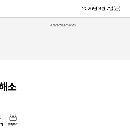
2026년 8월 7일(금)
Advertisements
문화·스포츠
최신
전체
방송
지면보기
가요
구독신청
영화
First Edition
문화
후원하기
 해소
카
종교
제보24시
스포츠
알립니다
여행
기
인쇄하기