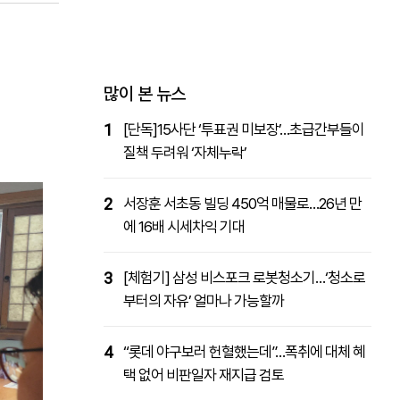
패밀리사이트
마켓파워
아투TV
대학동문골프최강전
많이 본 뉴스
1
[단독]15사단 ‘투표권 미보장’…초급간부들이
질책 두려워 ‘자체누락’
2
서장훈 서초동 빌딩 450억 매물로…26년 만
에 16배 시세차익 기대
3
[체험기] 삼성 비스포크 로봇청소기…‘청소로
부터의 자유’ 얼마나 가능할까
4
“롯데 야구보러 헌혈했는데”…폭취에 대체 혜
택 없어 비판일자 재지급 검토