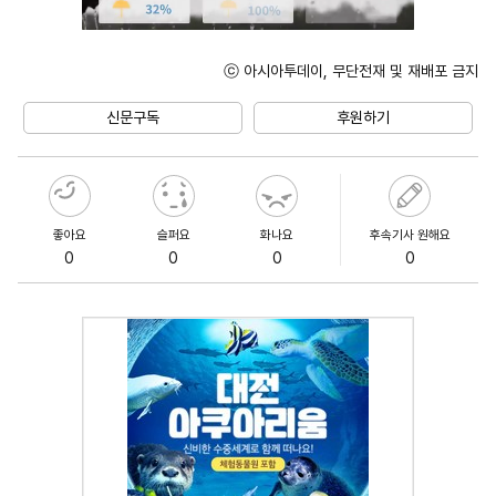
ⓒ 아시아투데이, 무단전재 및 재배포 금지
Unmute
신문구독
후원하기
좋아요
슬퍼요
화나요
후속기사 원해요
0
0
0
0