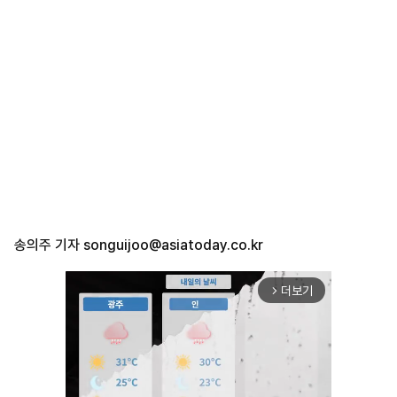
송의주 기자
songuijoo@asiatoday.co.kr
더보기
arrow_forward_ios