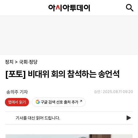
뉴
최
속
정
사
경
국
오
피
아
문
포
스
신
보
치
회
제
제
피
플
투
화
토
니
시
·
정치
언
티
스
>
국회·정당
포
[포토] 비대위 회의 참석하는 송언석
츠
송의주 기자
승인 : 2025.08.11 09:20
ENGLISH
中
Tiếng
文
Việt
앱에서 읽기
구글 검색 선호 출처 추가
기사를 대신 읽어 드립니다.
지
신
후
제
회
앱
면
문
원
보
사
설
보
구
하
24
소
치
기
독
기
시
개