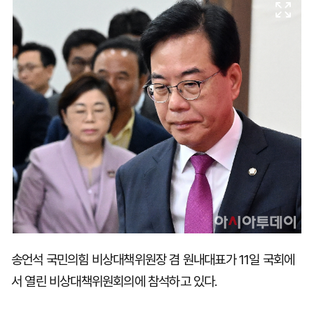
마
운
대
켓
세
학
파
동
워
문
골
프
송언석 국민의힘 비상대책위원장 겸 원내대표가 11일 국회에
서 열린 비상대책위원회의에 참석하고 있다.