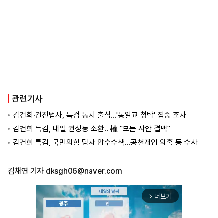
관련기사
김건희·건진법사, 특검 동시 출석…'통일교 청탁' 집중 조사
김건희 특검, 내일 권성동 소환…權 "모든 사안 결백"
김건희 특검, 국민의힘 당사 압수수색…공천개입 의혹 등 수사
김채연 기자
dksgh06@naver.com
더보기
arrow_forward_ios