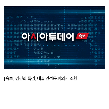
마
운
대
켓
세
학
파
동
워
문
골
프
[속보] 김건희 특검, 내일 권성동 피의자 소환