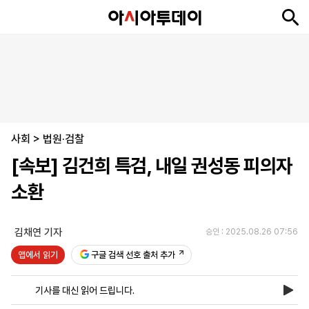
뉴
최
속
정
사
경
국
오
피
아
문
포
스
신
보
치
회
제
제
피
플
투
화
토
니
시
·
사회
언
티
스
>
법원·검찰
포
[속보] 김건희 특검, 내일 권성동 피의자
츠
소환
ENGLISH
中
Tiếng
文
Việt
김채연 기자
승인 : 2025.08.26 07:56
앱에서 읽기
구글 검색 선호 출처 추가
지
신
후
제
회
앱
면
문
원
보
사
설
기사를 대신 읽어 드립니다.
보
구
하
24
소
치
기
독
기
시
개