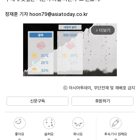
정재훈 기자
hoon79@asiatoday.co.kr
더보기
arrow_forward_ios
ⓒ 아시아투데이, 무단전재 및 재배포 금지
Mute
신문구독
후원하기
좋아요
슬퍼요
화나요
후속기사 원해요