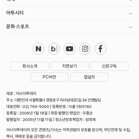
아투시티
문화·스포츠
회사소개
지면보기
신문구독
PC버전
앱설치
제호 : 아시아투데이
주소 : 대한민국 서울특별시 영등포구 의사당대로1길 34 인영빌딩
대표전화 : 02) 769-5000 | 등록번호 : 서울 아00160
등록일 : 2006년 1월 18일 | 회장·발행인·편집인 : 우종순
발행일자 : 2005년 11월 11일 | 청소년보호책임자 : 성희제
아시아투데이의 모든 콘텐츠(기사)는 저작권법의 보호를 받으며, 무단전재 및 수집,
복사, 재배포 등을 금지합니다.