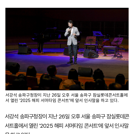
마
운
대
켓
세
학
파
동
워
문
골
프
서강석 송파구청장이 지난 26일 오후 서울 송파구 잠실롯데콘서트홀에
서 열린 '2025 해피 서머타임 콘서트'에 앞서 인사말을 하고 있다.
서강석 송파구청장이 지난 26일 오후 서울 송파구 잠실롯데콘
서트홀에서 열린 '2025 해피 서머타임 콘서트'에 앞서 인사말