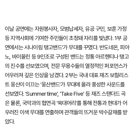
이날 공연에는 자원봉사자, 모범납세자, 유공 구민, 보훈 가정
등 지역사회에 기여한 주민들이 초청돼 자리를 빛냈다. 1부 공
연에서는 시나이림 탱고밴드'가 무대를 꾸몄다. 반도네온, 피아
노, 바이올린 등 9인조로 구성된 밴드는 정통 아르헨티나 탱고
의 진수를 선보였으며, 전문 무용수들의 열정적인 퍼포먼스가
어우러져 깊은 인상을 남겼다. 2부는 국내 대표 재즈 보컬리스
트 웅산이 이끄는 '웅산밴드'가 무대에 올라 풍성한 사운드를
선보였다. 'Summertime', 'Take Five' 등 재즈 스탠더드 곡
은 물론, 국악과의 협연곡 '쑥대머리'를 통해 전통과 현대가 어
우러진 이색 무대를 연출하며 관객들의 뜨거운 박수갈채를 받
았다.