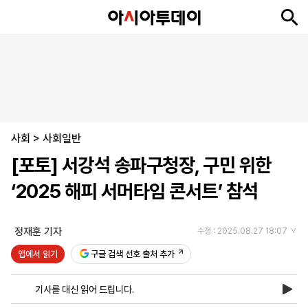
뉴
최
속
정
사
경
국
오
피
아
문
포
스
신
보
치
회
제
제
피
플
투
화
토
니
시
·
사회
언
티
스
>
사회일반
포
[포토] 서강석 송파구청장, 구민 위한
츠
‘2025 해피 서머타임 콘서트’ 참석
ENGLISH
中
Tiếng
文
Việt
정재훈 기자
수정 : 2025.08.27 18:07
앱에서 읽기
구글 검색 선호 출처 추가
지
신
후
제
회
앱
면
문
원
보
사
설
기사를 대신 읽어 드립니다.
보
구
하
24
소
치
기
독
기
시
개