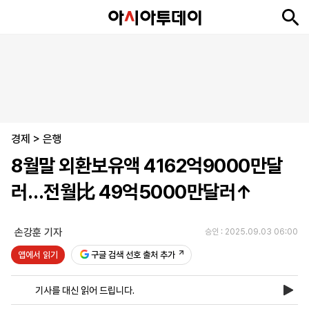
뉴
최
속
정
사
경
국
오
피
아
문
포
스
신
보
치
회
제
제
피
플
투
화
토
니
시
·
경제
언
티
스
>
은행
포
8월말 외환보유액 4162억9000만달
츠
러…전월比 49억5000만달러↑
ENGLISH
中
Tiếng
文
Việt
손강훈 기자
승인 : 2025.09.03 06:00
앱에서 읽기
구글 검색 선호 출처 추가
지
신
후
제
회
앱
면
문
원
보
사
설
기사를 대신 읽어 드립니다.
보
구
하
24
소
치
기
독
기
시
개