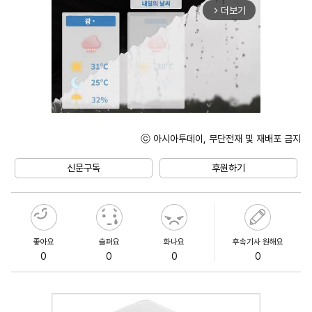
더보기
arrow_forward_ios
ⓒ 아시아투데이, 무단전재 및 재배포 금지
Unmute
신문구독
후원하기
좋아요
슬퍼요
화나요
후속기사 원해요
0
0
0
0