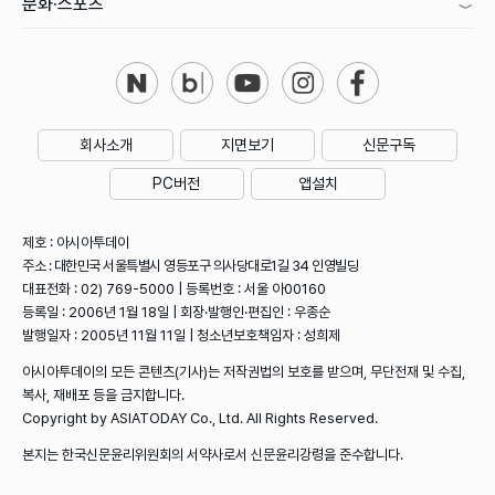
문화·스포츠
회사소개
지면보기
신문구독
PC버전
앱설치
제호 : 아시아투데이
주소 : 대한민국 서울특별시 영등포구 의사당대로1길 34 인영빌딩
대표전화 : 02) 769-5000 | 등록번호 : 서울 아00160
등록일 : 2006년 1월 18일 | 회장·발행인·편집인 : 우종순
발행일자 : 2005년 11월 11일 | 청소년보호책임자 : 성희제
아시아투데이의 모든 콘텐츠(기사)는 저작권법의 보호를 받으며, 무단전재 및 수집,
복사, 재배포 등을 금지합니다.
Copyright by ASIATODAY Co., Ltd. All Rights Reserved.
본지는 한국신문윤리위원회의 서약사로서 신문윤리강령을 준수합니다.