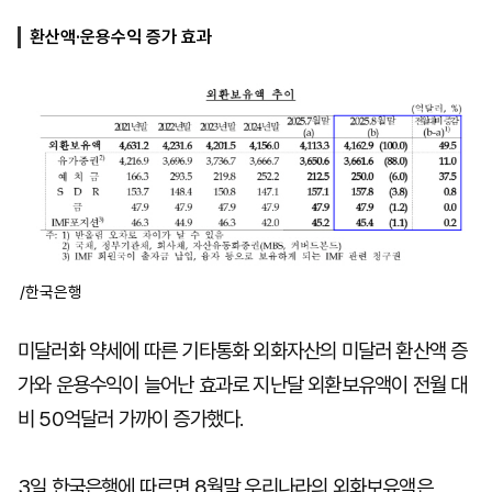
환산액·운용수익 증가 효과
마
운
대
켓
세
학
파
동
워
문
골
프
/한국은행
미달러화 약세에 따른 기타통화 외화자산의 미달러 환산액 증
가와 운용수익이 늘어난 효과로 지난달 외환보유액이 전월 대
비 50억달러 가까이 증가했다.
3일 한국은행에 따르면 8월말 우리나라의 외화보유액은