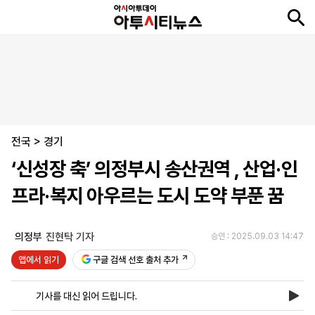
뉴
최
속
정
사
경
국
오
피
아
문
포
스
신
보
치
회
제
제
피
플
투
화
토
니
시
·
전국
언
티
스
>
경기
포
‘신성장 축’ 의정부시 송산권역 , 산업·인
츠
프라·복지 아우르는 도시 도약 부푼 꿈
ENGLISH
中
Tiếng
文
Việt
의정부
진현탁 기자
승인 : 2025.09.03 14:47
앱에서 읽기
구글 검색 선호 출처 추가
지
신
후
제
회
앱
면
문
원
보
사
설
기사를 대신 읽어 드립니다.
보
구
하
24
소
치
기
독
기
시
개