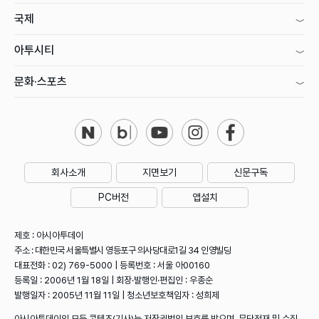
국제
아투시티
문화·스포츠
회사소개
지면보기
신문구독
PC버전
앱설치
제호 : 아시아투데이
주소 : 대한민국 서울특별시 영등포구 의사당대로1길 34 인영빌딩
대표전화 : 02) 769-5000 | 등록번호 : 서울 아00160
등록일 : 2006년 1월 18일 | 회장·발행인·편집인 : 우종순
발행일자 : 2005년 11월 11일 | 청소년보호책임자 : 성희제
아시아투데이의 모든 콘텐츠(기사)는 저작권법의 보호를 받으며, 무단전재 및 수집,