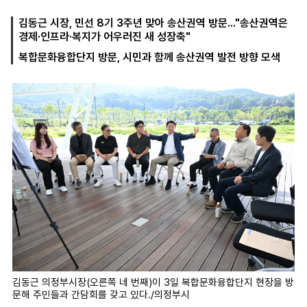
김동근 시장, 민선 8기 3주년 맞아 송산권역 방문..."송산권역은
경제·인프라·복지가 어우러진 새 성장축"
마
운
대
복합문화융합단지 방문, 시민과 함께 송산권역 발전 방향 모색
켓
세
학
파
동
워
문
골
프
김동근 의정부시장(오른쪽 네 번째)이 3일 복합문화융합단지 현장을 방
문해 주민들과 간담회를 갖고 있다./의정부시