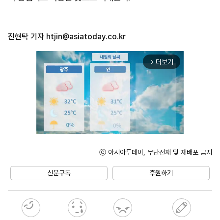
진현탁 기자
htjin@asiatoday.co.kr
더보기
arrow_forward_ios
ⓒ 아시아투데이, 무단전재 및 재배포 금지
Unmute
신문구독
후원하기