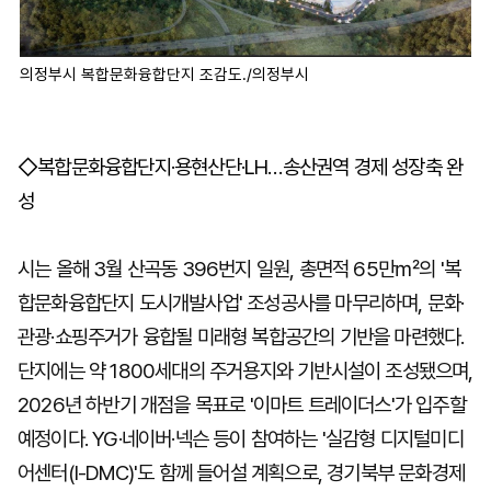
의정부시 복합문화융합단지 조감도./의정부시
◇복합문화융합단지·용현산단·LH…송산권역 경제 성장축 완
성
시는 올해 3월 산곡동 396번지 일원, 총면적 65만㎡의 '복
합문화융합단지 도시개발사업' 조성공사를 마무리하며, 문화·
관광·쇼핑주거가 융합될 미래형 복합공간의 기반을 마련했다.
단지에는 약 1800세대의 주거용지와 기반시설이 조성됐으며,
2026년 하반기 개점을 목표로 '이마트 트레이더스'가 입주할
예정이다. YG·네이버·넥슨 등이 참여하는 '실감형 디지털미디
어센터(I-DMC)'도 함께 들어설 계획으로, 경기북부 문화경제