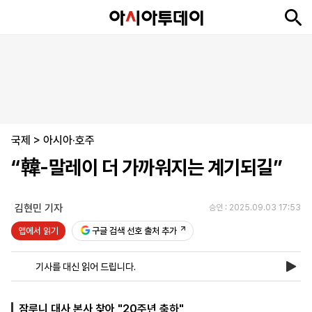
뉴
최
속
정
사
경
국
오
피
아
문
포
스
신
보
치
회
제
제
피
플
투
화
토
니
시
·
국제
언
티
스
>
아시아·호주
포
“韓-말레이 더 가까워지는 계기되길”
츠
김현민 기자
승인 : 2025.09.03 17:53
ENGLISH
中
Tiếng
文
Việt
앱에서 읽기
구글 검색 선호 출처 추가
기사를 대신 읽어 드립니다.
지
신
후
제
회
앱
면
문
원
보
사
설
보
구
하
24
소
치
잠루니 대사 본사 찾아 "20주년 축하"
기
독
기
시
개