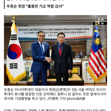
우종순 회장 "훌륭한 가교 역할 감사"
마
운
대
켓
세
학
파
동
워
문
골
프
우종순 아시아투데이 대표이사 회장(오른쪽)이 3일 서울 여의도 아시아
투데이 본사를 방문한 다토 모하메드 잠루니 빈 칼리드 주한 말레이시아
대사와 기념촬영을 하고 있다. /이병화 기자 photolbh@