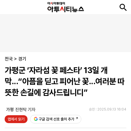
뉴
최
속
정
사
경
국
오
피
아
문
포
스
신
보
치
회
제
제
피
플
투
화
토
니
시
·
전국
언
티
스
>
경기
포
가평군 ‘자라섬 꽃 페스타’ 13일 개
츠
막...“아픔을 딛고 피어난 꽃...여러분 따
ENGLISH
中
Tiếng
뜻한 손길에 감사드립니디”
文
Việt
가평
진현탁 기자
승인 : 2025.09.13 16:04
지
신
후
제
회
앱
앱에서 읽기
구글 검색 선호 출처 추가
면
문
원
보
사
설
보
구
하
24
소
치
기
독
기
시
개