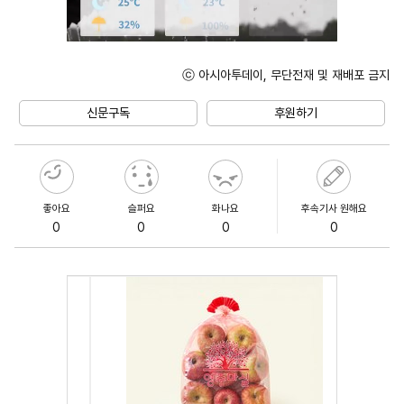
ⓒ 아시아투데이, 무단전재 및 재배포 금지
Mute
신문구독
후원하기
좋아요
슬퍼요
화나요
후속기사 원해요
0
0
0
0