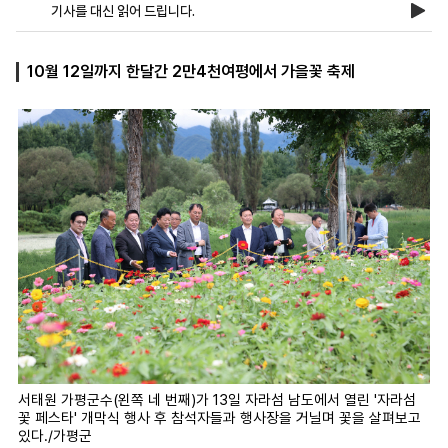
기사를 대신 읽어 드립니다.
마
운
대
10월 12일까지 한달간 2만4천여평에서 가을꽃 축제
켓
세
학
파
동
워
문
골
프
서태원 가평군수(왼쪽 네 번째)가 13일 자라섬 남도에서 열린 '자라섬
꽃 페스타' 개막식 행사 후 참석자들과 행사장을 거닐며 꽃을 살펴보고
있다./가평군