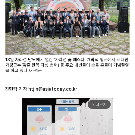
13일 자라섬 남도에서 열린 '자라섬 꽃 페스타' 개막식 행사에서 서태원
가평군수(앞줄 왼쪽 다섯 번째) 등 주요 내빈들이 손을 흔들며 기념쵤영
을 하고 있다./가평군
진현탁 기자
htjin@asiatoday.co.kr
더보기
arrow_forward_ios