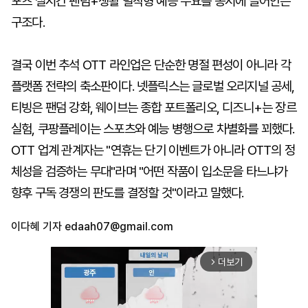
포츠 실시간 팬덤+생활 밀착형 예능 수요를 동시에 끌어안는
구조다.
결국 이번 추석 OTT 라인업은 단순한 명절 편성이 아니라 각
플랫폼 전략의 축소판이다. 넷플릭스는 글로벌 오리지널 공세,
티빙은 팬덤 강화, 웨이브는 종합 포트폴리오, 디즈니+는 장르
실험, 쿠팡플레이는 스포츠와 예능 병행으로 차별화를 꾀했다.
OTT 업계 관계자는 "연휴는 단기 이벤트가 아니라 OTT의 정
체성을 검증하는 무대"라며 "어떤 작품이 입소문을 타느냐가
향후 구독 경쟁의 판도를 결정할 것"이라고 말했다.
이다혜 기자
edaah07@gmail.com
더보기
arrow_forward_ios