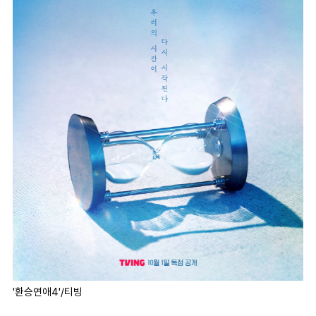
'환승연애4'/티빙