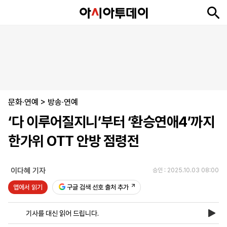
뉴
최
속
정
사
경
국
오
피
아
문
포
스
신
보
치
회
제
제
피
플
투
화
토
니
시
·
문화·연예
언
티
스
>
방송·연예
포
‘다 이루어질지니’부터 ‘환승연애4’까지
츠
한가위 OTT 안방 점령전
ENGLISH
中
Tiếng
文
Việt
이다혜 기자
승인 : 2025.10.03 08:00
앱에서 읽기
구글 검색 선호 출처 추가
지
신
후
제
회
앱
면
문
원
보
사
설
기사를 대신 읽어 드립니다.
보
구
하
24
소
치
기
독
기
시
개