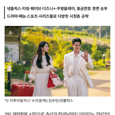
넷플릭스·티빙·웨이브·디즈니+·쿠팡플레이, 황금연휴 정면 승부
드라마·예능·스포츠·시리즈물로 다양한 시청층 공략
마
운
대
켓
세
학
파
동
워
문
골
프
'다 이루어질지니' 수지(왼쪽)·김우빈/넷플릭스
3일 개천절을 시작으로 추석과 한글날까지 이어지는 7일간의