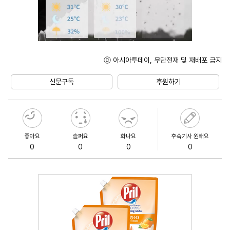
ⓒ 아시아투데이, 무단전재 및 재배포 금지
Mute
신문구독
후원하기
좋아요
슬퍼요
화나요
후속기사 원해요
0
0
0
0