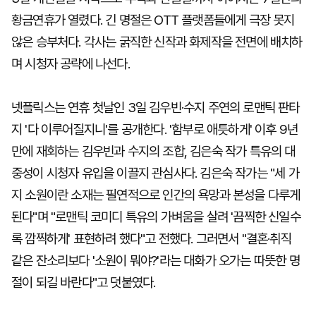
황금연휴가 열렸다. 긴 명절은 OTT 플랫폼들에게 극장 못지
않은 승부처다. 각사는 굵직한 신작과 화제작을 전면에 배치하
며 시청자 공략에 나선다.
넷플릭스는 연휴 첫날인 3일 김우빈·수지 주연의 로맨틱 판타
지 '다 이루어질지니'를 공개한다. '함부로 애틋하게' 이후 9년
만에 재회하는 김우빈과 수지의 조합, 김은숙 작가 특유의 대
중성이 시청자 유입을 이끌지 관심사다. 김은숙 작가는 "세 가
지 소원이란 소재는 필연적으로 인간의 욕망과 본성을 다루게
된다"며 "로맨틱 코미디 특유의 가벼움을 살려 '끔찍한 신일수
록 깜찍하게' 표현하려 했다"고 전했다. 그러면서 "결혼·취직
같은 잔소리보다 '소원이 뭐야?'라는 대화가 오가는 따뜻한 명
절이 되길 바란다"고 덧붙였다.