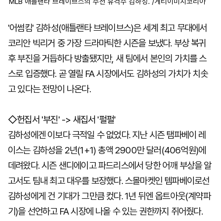
MLB 애틀랜타 브레이브스의 주전 유격수 김하성. /게티이미지코리아
'어썸킴' 김하성(애틀랜타 브레이브스)은 세계 최고 무대에서
코리안 빅리거 중 가장 드라마틱한 시즌을 보냈다. 부상 복귀
후 부진을 거듭하다 방출됐지만, 새 팀에서 본인의 가치를 스
스로 입증했다. 곧 열릴 FA 시장에서도 김하성의 가치가 치솟
고 있다는 전망이 나온다.
◇헌집서 '부진' -> 새집서 '펄펄'
김하성에겐 이보다 극적일 수 없었다. 지난 시즌 탬파베이 레
이스는 김하성을 2년(1+1) 총액 2900만 달러(406억원)에
데려왔다. 시즌 샌디에이고 파드리스에서 당한 어깨 부상을 알
고서도 팀내 최고 대우를 보장했다. 스몰마켓인 템파베이로선
김하성에게 건 기대가 그만큼 컸다. 1년 뒤엔 옵트아웃(계약파
기)을 선언하고 FA 시장에 나올 수 있는 권한까지 쥐어줬다.