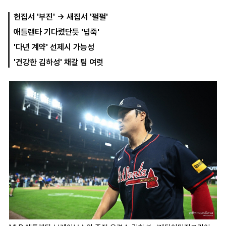
헌집서 '부진' -> 새집서 '펄펄'
애틀랜타 기다렸단듯 '넙죽'
마
운
대
켓
세
학
'다년 계약' 선제시 가능성
파
동
워
문
'건강한 김하성' 채갈 팀 여럿
골
프