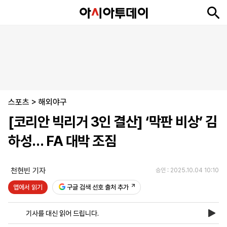
뉴
최
속
정
사
경
국
오
피
아
문
포
스
신
보
치
회
제
제
피
플
투
화
토
니
시
·
스포츠
언
티
스
>
해외야구
포
[코리안 빅리거 3인 결산] ‘막판 비상’ 김
츠
하성… FA 대박 조짐
ENGLISH
中
Tiếng
文
Việt
천현빈 기자
승인 : 2025.10.04 10:10
앱에서 읽기
구글 검색 선호 출처 추가
지
신
후
제
회
앱
면
문
원
보
사
설
기사를 대신 읽어 드립니다.
보
구
하
24
소
치
기
독
기
시
개