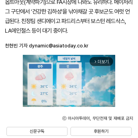
옵트아웃(계약파기)으로 FA시장에 나와도 유리하다. 메이저리
그 구단에서 '건강한 김하성'을 낚아채갈 곳 후보군도 여럿 언
급된다. 친정팀 샌디에이고 파드리스부터 보스턴 레드삭스,
LA에인절스 등이 대기 중이다.
천현빈 기자
dynamic@asiatoday.co.kr
더보기
arrow_forward_ios
ⓒ 아시아투데이, 무단전재 및 재배포 금지
Mute
신문구독
후원하기