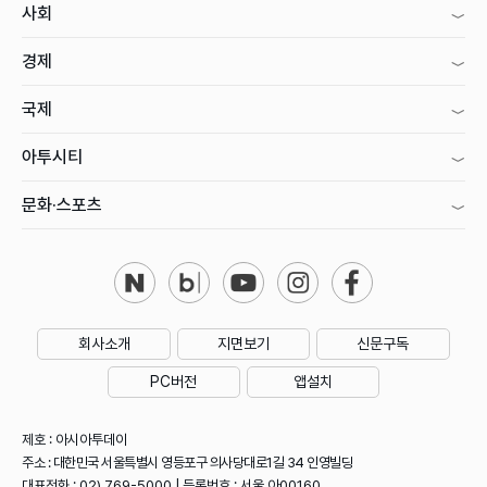
사회
경제
국제
아투시티
문화·스포츠
회사소개
지면보기
신문구독
PC버전
앱설치
제호 : 아시아투데이
주소 : 대한민국 서울특별시 영등포구 의사당대로1길 34 인영빌딩
대표전화 : 02) 769-5000 | 등록번호 : 서울 아00160