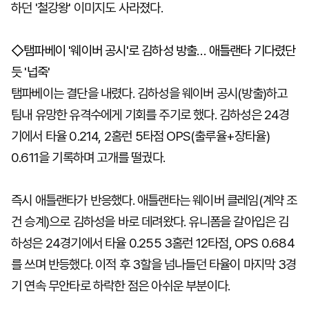
하던 '철강왕' 이미지도 사라졌다.
◇탬파베이 '웨이버 공시'로 김하성 방출… 애틀랜타 기다렸단
듯 '넙죽'
탬파베이는 결단을 내렸다. 김하성을 웨이버 공시(방출)하고
팀내 유망한 유격수에게 기회를 주기로 했다. 김하성은 24경
기에서 타율 0.214, 2홈런 5타점 OPS(출루율+장타율)
0.611을 기록하며 고개를 떨궜다.
즉시 애틀랜타가 반응했다. 애틀랜타는 웨이버 클레임(계약 조
건 승계)으로 김하성을 바로 데려왔다. 유니폼을 갈아입은 김
하성은 24경기에서 타율 0.255 3홈런 12타점, OPS 0.684
를 쓰며 반등했다. 이적 후 3할을 넘나들던 타율이 마지막 3경
기 연속 무안타로 하락한 점은 아쉬운 부분이다.