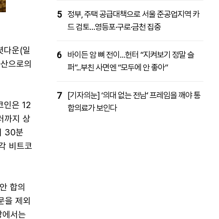
5
정부, 주택 공급대책으로 서울 준공업지역 카
드 검토…영등포·구로·금천 집중
셧다운(일
6
바이든 암 뼈 전이…헌터 “지켜보기 정말 슬
자산으로의
퍼”...부친 사면엔 “모두에 안 좋아”
7
[기자의눈] ‘의대 없는 전남’ 프레임을 깨야 통
인은 12
합의료가 보인다
러까지 상
 30분
시각 비트코
안 합의
문을 제외
장에서는