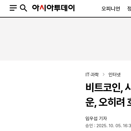
오피니언
오피니언
정치
사회
사설
정치일반
사회일반
칼럼·기고
청와대
사건·사고
기자의 눈
국회·정당
법원·검찰
피플
북한
교육·행정
IT·과학
인터넷
외교
노동·복지·환경
비트코인, 
국방
보건·의학
정부
운, 오히려
임우섭 기자
SNS
승인 : 2025. 10. 05. 16:
뉴스스탠드
네이버블로그
아투TV(유튜브)
페이스북