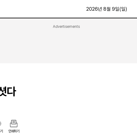
2026년 8월 9일(일)
Advertisements
문화·스포츠
최신
전체
방송
지면보기
가요
구독신청
영화
First Edition
문화
후원하기
 셧다
카
종교
제보24시
스포츠
알립니다
여행
기
인쇄하기