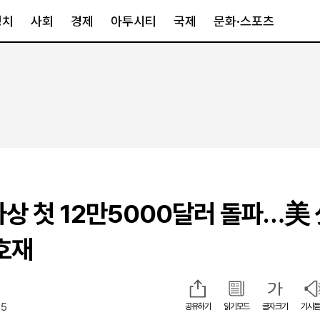
정치
사회
경제
아투시티
국제
문화·스포츠
경제
아투시티
국제
경제일반
종합
세계일반
정책
메트로
아시아·호주
금융·증권
경기·인천
북미
산업
세종·충청
중남미
IT·과학
영남
유럽
사상 첫 12만5000달러 돌파…美
부동산
호남
중동·아프리
유통
강원
 호재
중기·벤처
제주
35
공유하기
읽기모드
글자크기
기사듣
인스타그램