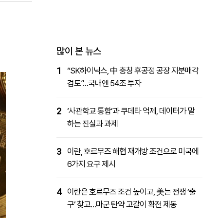
패밀리사이트
마켓파워
아투TV
대학동문골프최강전
많이 본 뉴스
1
“SK하이닉스, 中 충칭 후공정 공장 지분매각
검토”…국내엔 54조 투자
2
‘사관학교 통합’과 쿠데타 억제, 데이터가 말
하는 진실과 과제
3
이란, 호르무즈 해협 재개방 조건으로 미국에
6가지 요구 제시
4
이란은 호르무즈 조건 높이고, 美는 전쟁 ‘출
구’ 찾고…마군 탄약 고갈이 확전 제동