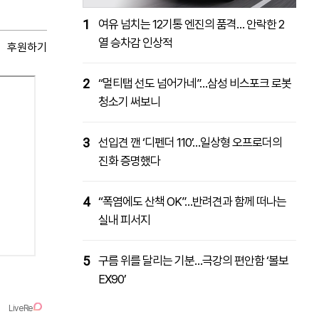
1
여유 넘치는 12기통 엔진의 품격… 안락한 2
열 승차감 인상적
후원하기
2
“멀티탭 선도 넘어가네”…삼성 비스포크 로봇
청소기 써보니
3
선입견 깬 ‘디펜더 110’…일상형 오프로더의
진화 증명했다
4
“폭염에도 산책 OK”…반려견과 함께 떠나는
실내 피서지
5
구름 위를 달리는 기분…극강의 편안함 ‘볼보
EX90’