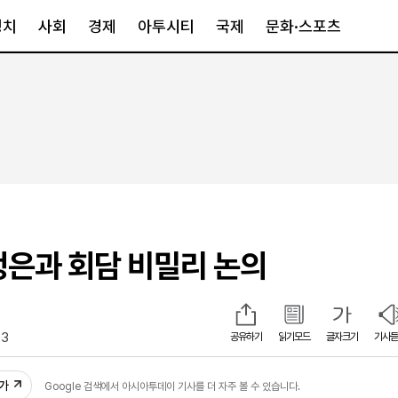
정치
사회
경제
아투시티
국제
문화·스포츠
경제
아투시티
국제
경제일반
종합
세계일반
정책
메트로
아시아·호주
금융·증권
경기·인천
북미
산업
세종·충청
중남미
IT·과학
영남
유럽
정은과 회담 비밀리 논의
부동산
호남
중동·아프리
유통
강원
중기·벤처
제주
43
공유하기
읽기모드
글자크기
기사듣
인스타그램
추가
Google 검색에서 아시아투데이 기사를 더 자주 볼 수 있습니다.