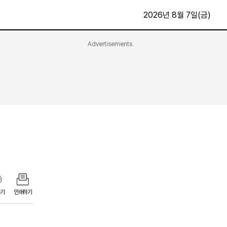
2026년 8월 7일(금)
Advertisements
문화·스포츠
최신
전체
방송
지면보기
가요
구독신청
영화
First Edition
문화
후원하기
카
종교
제보24시
스포츠
알립니다
여행
기
인쇄하기