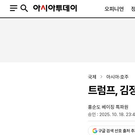
오피니언
오피니언
정치
사회
사설
정치일반
사회일반
칼럼·기고
청와대
사건·사고
기자의 눈
국회·정당
법원·검찰
피플
북한
교육·행정
국제
아시아·호주
외교
노동·복지·환경
트럼프, 김
국방
보건·의학
정부
홍순도 베이징 특파원
승인 : 2025. 10. 18. 23:
SNS
뉴스스탠드
네이버블로그
아투TV(유튜브)
페이스북
구글 검색 선호 출처 