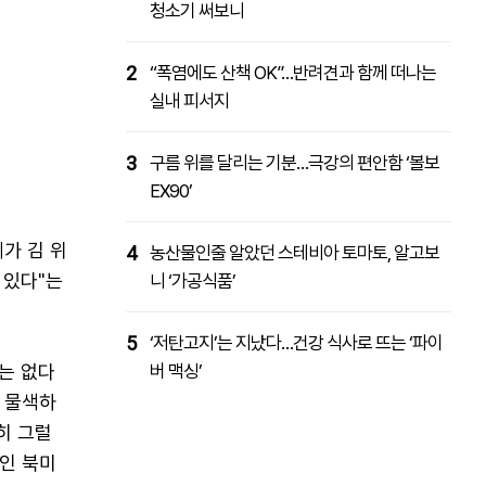
청소기 써보니
2
“폭염에도 산책 OK”…반려견과 함께 떠나는
실내 피서지
3
구름 위를 달리는 기분…극강의 편안함 ‘볼보
EX90’
가 김 위
4
농산물인줄 알았던 스테비아 토마토, 알고보
 있다"는
니 ‘가공식품’
5
‘저탄고지’는 지났다…건강 식사로 뜨는 ‘파이
는 없다
버 맥싱’
 물색하
히 그럴
인 북미