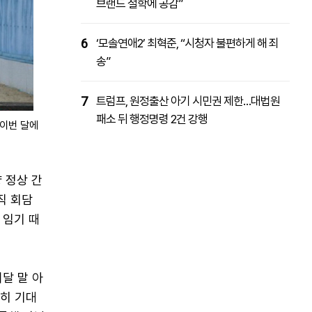
브랜드 철학에 공감”
6
‘모솔연애2’ 최혁준, “시청자 불편하게 해 죄
송”
7
트럼프, 원정출산 아기 시민권 제한…대법원
패소 뒤 행정명령 2건 강행
 이번 달에
 정상 간
직 회담
 임기 때
달 말 아
히 기대