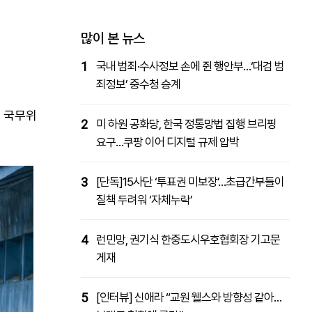
패밀리사이트
마켓파워
아투TV
대학동문골프최강전
많이 본 뉴스
1
국내 범죄·수사정보 손에 쥔 행안부…‘대검 범
죄정보’ 중수청 승계
당 국무위
2
미 하원 공화당, 한국 정통망법 집행 브리핑
요구…쿠팡 이어 디지털 규제 압박
3
[단독]15사단 ‘투표권 미보장’…초급간부들이
질책 두려워 ‘자체누락’
4
런민망, 권기식 한중도시우호협회장 기고문
게재
5
[인터뷰] 신애라 “교원 웰스와 방향성 같아…