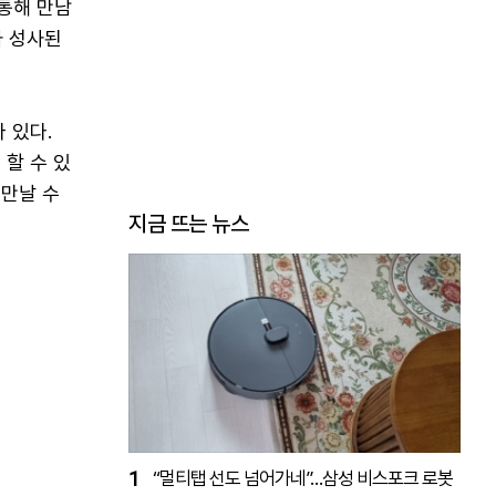
 통해 만남
가 성사된
 있다.
할 수 있
 만날 수
지금 뜨는 뉴스
1
“멀티탭 선도 넘어가네”…삼성 비스포크 로봇