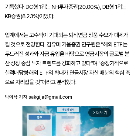
기록했다. DC형 1위는 NH투자증권(20.00%), DB형 1위는
KB증권(8.23%)이었다.
업계에서는 고수익이 기대되는 퇴직연금 상품 수요가 대세가
될 것으로 전망한다. 김유미 키움증권 연구원은 "해외 ETF는
두드러진 성과와 자금 유입을 바탕으로 연금시장의 글로벌 분
산·성장 중심 투자 트렌드를 강화하고 있다"며 "중장기적으로
실적배당형·해외 ETF의 확대가 연금시장 자산 배분의 핵심 축
으로 자리잡을 것"이라고 분석했다.
박이삭 기자
sakgija@gmail.com
더보기
arrow_forward_ios