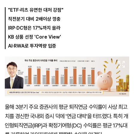
"ETF·리츠 유연한 대처 강점"
직전분기 대비 2배이상 껑충
마
운
대
켓
세
학
IRP·DC형은 17%까지 올라
파
동
워
문
KB 상품 선정 'Core View'
골
AI·RWA로 투자역량 입증
프
올해 3분기 주요 증권사의 평균 퇴직연금 수익률이 사상 최고
치를 경신한 국내외 증시 덕에 '연금 대박'을 터뜨렸다. 특히 개
인형퇴직연금(IRP)과 확정기여형(DC) 수익률은 평균 17%대