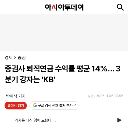
뉴
최
속
정
사
경
국
오
피
아
문
포
스
신
보
치
회
제
제
피
플
투
화
토
니
시
·
경제
언
티
스
>
증권
포
증권사 퇴직연금 수익률 평균 14%… 3
츠
분기 강자는 ‘KB’
ENGLISH
中
Tiếng
文
Việt
박이삭 기자
승인 : 2025.11.05 17:55
앱에서 읽기
구글 검색 선호 출처 추가
지
신
후
제
회
앱
면
문
원
보
사
설
기사를 대신 읽어 드립니다.
보
구
하
24
소
치
기
독
기
시
개