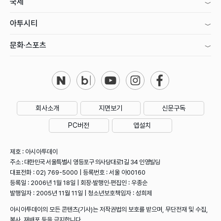
국제
아투시티
문화·스포츠
회사소개
지면보기
신문구독
PC버전
앱설치
제호 : 아시아투데이
주소 : 대한민국 서울특별시 영등포구 의사당대로1길 34 인영빌딩
대표전화 : 02) 769-5000 | 등록번호 : 서울 아00160
등록일 : 2006년 1월 18일 | 회장·발행인·편집인 : 우종순
발행일자 : 2005년 11월 11일 | 청소년보호책임자 : 성희제
아시아투데이의 모든 콘텐츠(기사)는 저작권법의 보호를 받으며, 무단전재 및 수집,
복사, 재배포 등을 금지합니다.