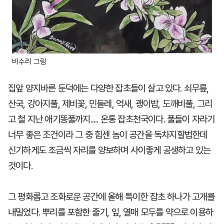
비수리 그림
집앞 양지바른 둔덕에는 다양한 잡초들이 살고 있다. 쇠무릎,
산국, 강아지풀, 제비꽃, 민들레, 억새, 괭이밥, 도깨비풀, 그리
고 철 지난 애기똥풀까지..... 온통 잡초천국이다. 풀들이 자라기
너무 좋은 조건이라 그 중 힘센 놈이 공간을 독차지할법한데
신기하게도 조금씩 자리를 양보하며 사이좋게 공생하고 있는
것이다.
그 평화롭고 조화로운 공간에 올해 특이한 잡초 하나가 고개를
내밀었다. 뿌리를 포함한 줄기, 잎, 열매 모두를 약으로 이용하