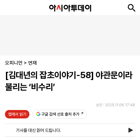
뉴
최
속
정
사
경
국
오
피
아
문
포
스
신
보
치
회
제
제
피
플
투
화
토
니
시
·
오피니언
언
티
스
>
연재
포
[김대년의 잡초이야기-58] 야관문이라
츠
불리는 ‘비수리’
ENGLISH
中
Tiếng
文
Việt
승인 : 2025.11.06 17:48
앱에서 읽기
구글 검색 선호 출처 추가
지
신
후
제
회
앱
면
문
원
보
사
설
기사를 대신 읽어 드립니다.
보
구
하
24
소
치
기
독
기
시
개