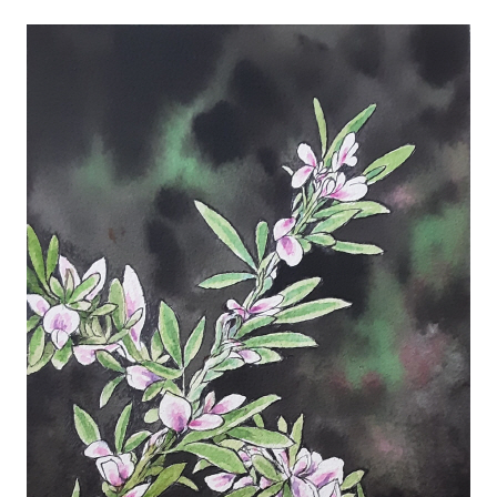
마
운
대
켓
세
학
파
동
워
문
골
프