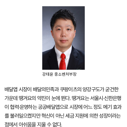
마
운
대
켓
세
학
파
동
워
문
골
프
강태윤 중소벤처부장
배달앱 시장이 배달의민족과 쿠팡이츠의 양강구도가 굳건한
가운데 땡겨요의 약진이 눈에 뛴다. 땡겨요는 서울시·신한은행
이 협력·운영하는 공공배달앱으로 시장에 어느 정도 메기 효과
를 불러일으켰지만 혁신이 아닌 세금 지원에 의한 성장이라는
점에서 아쉬움을 지울 수 없다.