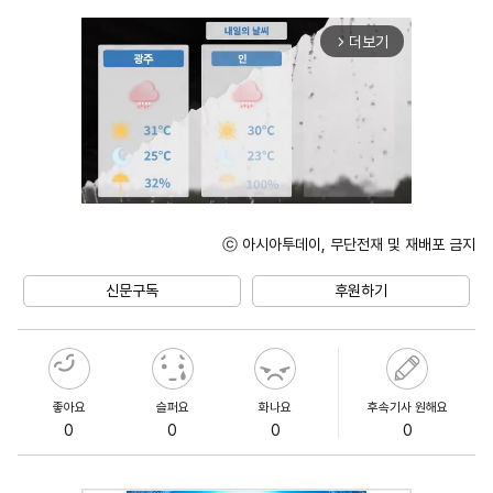
더보기
arrow_forward_ios
ⓒ 아시아투데이, 무단전재 및 재배포 금지
Unmute
신문구독
후원하기
좋아요
슬퍼요
화나요
후속기사 원해요
0
0
0
0