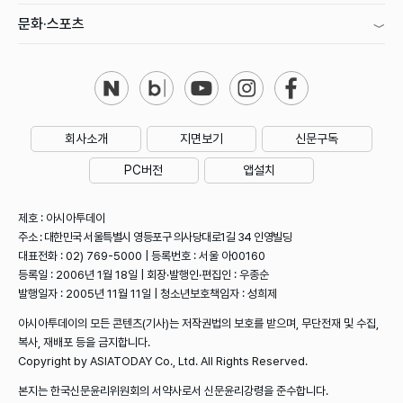
문화·스포츠
회사소개
지면보기
신문구독
PC버전
앱설치
제호 : 아시아투데이
주소 : 대한민국 서울특별시 영등포구 의사당대로1길 34 인영빌딩
대표전화 : 02) 769-5000 | 등록번호 : 서울 아00160
등록일 : 2006년 1월 18일 | 회장·발행인·편집인 : 우종순
발행일자 : 2005년 11월 11일 | 청소년보호책임자 : 성희제
아시아투데이의 모든 콘텐츠(기사)는 저작권법의 보호를 받으며, 무단전재 및 수집,
복사, 재배포 등을 금지합니다.
Copyright by ASIATODAY Co., Ltd. All Rights Reserved.
본지는 한국신문윤리위원회의 서약사로서 신문윤리강령을 준수합니다.