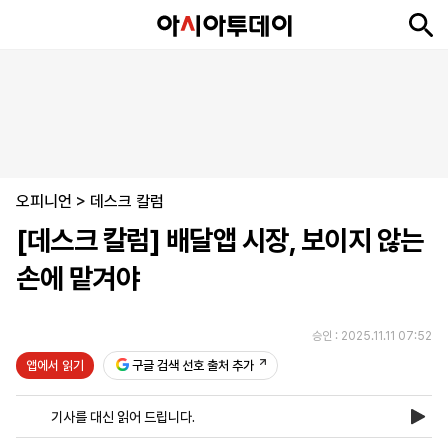
뉴
최
속
정
사
경
국
오
피
아
문
포
스
신
보
치
회
제
제
피
플
투
화
토
니
시
·
오피니언
언
티
스
>
데스크 칼럼
포
[데스크 칼럼] 배달앱 시장, 보이지 않는
츠
손에 맡겨야
ENGLISH
中
Tiếng
文
Việt
승인 : 2025.11.11 07:52
앱에서 읽기
구글 검색 선호 출처 추가
지
신
후
제
회
앱
면
문
원
보
사
설
기사를 대신 읽어 드립니다.
보
구
하
24
소
치
기
독
기
시
개