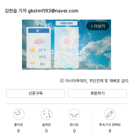
김한슬 기자
gkstmfl93@naver.com
더보기
arrow_forward_ios
ⓒ 아시아투데이, 무단전재 및 재배포 금지
Unmute
신문구독
후원하기
좋아요
슬퍼요
화나요
후속기사 원해요
6
0
0
6