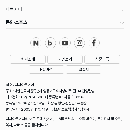
아투시티
문화·스포츠
회사소개
지면보기
신문구독
PC버전
앱설치
제호 : 아시아투데이
주소 : 대한민국 서울특별시 영등포구 의사당대로1길 34 인영빌딩
대표전화 : 02) 769-5000 | 등록번호 : 서울 아00160
등록일 : 2006년 1월 18일 | 회장·발행인·편집인 : 우종순
발행일자 : 2005년 11월 11일 | 청소년보호책임자 : 성희제
아시아투데이의 모든 콘텐츠(기사)는 저작권법의 보호를 받으며, 무단전재 및 수집,
복사, 재배포 등을 금지합니다.