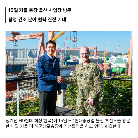
15일 커들 총장 울산 사업장 방문
함정 건조 분야 협력 진전 기대
마
운
대
켓
세
학
파
동
워
문
골
프
정기선 HD현대 회장(왼쪽)이 15일 HD현대중공업 울산 조선소를 방문
한 대릴 커들 미 해군참모총장과 기념촬영을 하고 있다. /HD현대