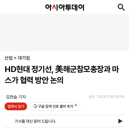
뉴
최
속
정
사
경
국
오
피
아
문
포
스
신
보
치
회
제
제
피
플
투
화
토
니
시
·
산업
언
티
스
>
대기업
포
HD현대 정기선, 美해군참모총장과 마
츠
스가 협력 방안 논의
ENGLISH
中
Tiếng
文
Việt
김한슬 기자
승인 : 2025.11.16 09:09
앱에서 읽기
구글 검색 선호 출처 추가
지
신
후
제
회
앱
면
문
원
보
사
설
기사를 대신 읽어 드립니다.
보
구
하
24
소
치
기
독
기
시
개