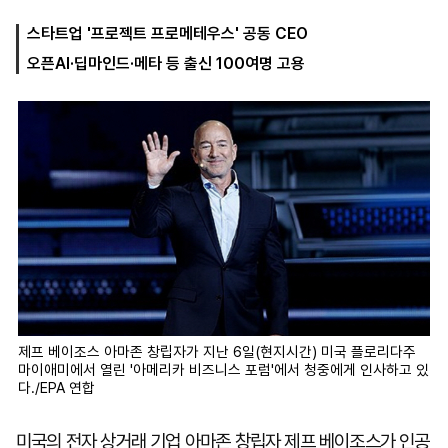
스타트업 '프로젝트 프로메테우스' 공동 CEO
오픈AI·딥마인드·메타 등 출신 100여명 고용
마
운
대
켓
세
학
파
동
워
문
골
프
제프 베이조스 아마존 창립자가 지난 6일(현지시간) 미국 플로리다주
마이애미에서 열린 '아메리카 비즈니스 포럼'에서 청중에게 인사하고 있
다./EPA 연합
미국의 전자 상거래 기업 아마존 창립자 제프 베이조스가 인공