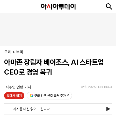
뉴
최
속
정
사
경
국
오
피
아
문
포
스
신
보
치
회
제
제
피
플
투
화
토
니
시
·
국제
언
티
스
>
북미
포
아마존 창립자 베이조스, AI 스타트업
츠
CEO로 경영 복귀
ENGLISH
中
Tiếng
文
Việt
지수연 인턴 기자
승인 : 2025.11.18 18:43
앱에서 읽기
구글 검색 선호 출처 추가
지
신
후
제
회
앱
면
문
원
보
사
설
기사를 대신 읽어 드립니다.
보
구
하
24
소
치
기
독
기
시
개