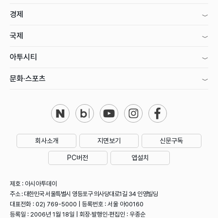
경제
국제
아투시티
문화·스포츠
회사소개
지면보기
신문구독
PC버전
앱설치
제호 : 아시아투데이
주소 : 대한민국 서울특별시 영등포구 의사당대로1길 34 인영빌딩
대표전화 : 02) 769-5000 | 등록번호 : 서울 아00160
등록일 : 2006년 1월 18일 | 회장·발행인·편집인 : 우종순