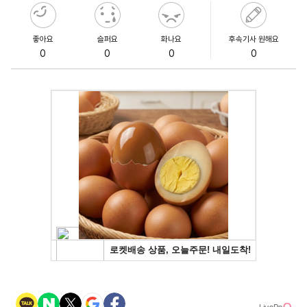
좋아요
슬퍼요
화나요
후속기사 원해요
0
0
0
0