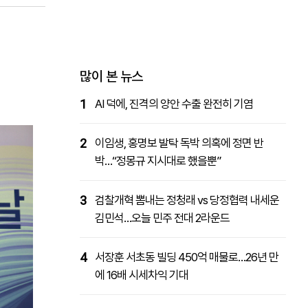
패밀리사이트
마켓파워
아투TV
대학동문골프최강전
많이 본 뉴스
1
AI 덕에, 진격의 양안 수출 완전히 기염
2
이임생, 홍명보 발탁 독박 의혹에 정면 반
박…“정몽규 지시대로 했을뿐”
3
검찰개혁 뽐내는 정청래 vs 당정협력 내세운
김민석…오늘 민주 전대 2라운드
4
서장훈 서초동 빌딩 450억 매물로…26년 만
에 16배 시세차익 기대