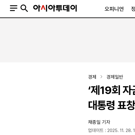
오피니언
오피니언
정치
사회
사설
정치일반
사회일반
칼럼·기고
청와대
사건·사고
기자의 눈
국회·정당
법원·검찰
피플
북한
교육·행정
경제
경제일반
외교
노동·복지·환경
‘제19회 
국방
보건·의학
정부
대통령 표창
채종일 기자
SNS
뉴스스탠드
네이버블로그
아투TV(유튜브)
페이스북
업데이트 : 2025. 11. 28. 