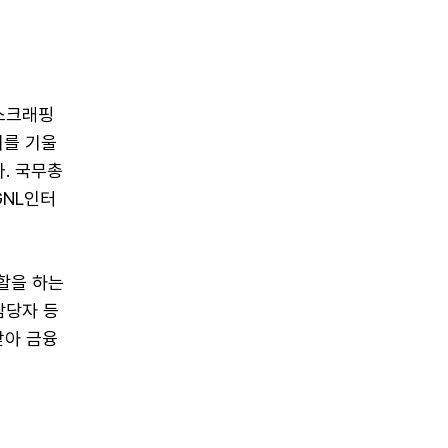
스크래핑
의를 기울
. 국무총
GNL인터
할을 하는
담당자 등
받아 금융