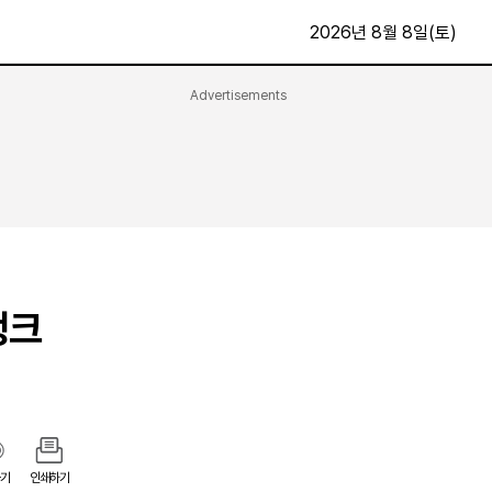
2026년 8월 8일(토)
Advertisements
문화·스포츠
최신
전체
방송
지면보기
가요
구독신청
영화
First Edition
문화
후원하기
뱅크
카
종교
제보24시
스포츠
알립니다
여행
기
인쇄하기