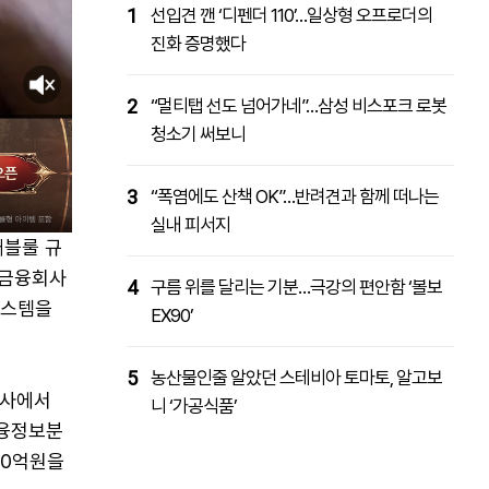
1
선입견 깬 ‘디펜더 110’…일상형 오프로더의
진화 증명했다
2
“멀티탭 선도 넘어가네”…삼성 비스포크 로봇
청소기 써보니
3
“폭염에도 산책 OK”…반려견과 함께 떠나는
실내 피서지
래블룰 규
 금융회사
4
구름 위를 달리는 기분…극강의 편안함 ‘볼보
시스템을
EX90’
5
농산물인줄 알았던 스테비아 토마토, 알고보
축사에서
니 ‘가공식품’
금융정보분
00억원을