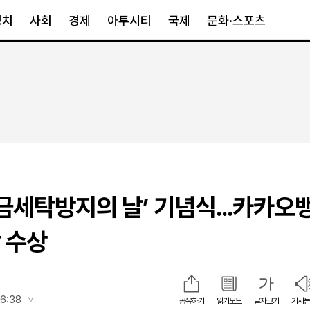
정치
사회
경제
아투시티
국제
문화·스포츠
경제
아투시티
국제
경제일반
종합
세계일반
정책
메트로
아시아·호주
금융·증권
경기·인천
북미
산업
세종·충청
중남미
IT·과학
영남
유럽
자금세탁방지의 날’ 기념식...카카오
부동산
호남
중동·아프리
유통
강원
 수상
중기·벤처
제주
인스타그램
16:38
공유하기
읽기모드
글자크기
기사듣