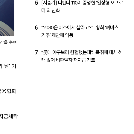
5
[시승기] 디펜더 110이 증명한 ‘일상형 오프로
더’의 진화
6
“2030은 버스에서 살라고?”…황희 ‘폐버스
거주’ 제안에 역풍
포상을 수여
7
“롯데 야구보러 헌혈했는데”…폭취에 대체 혜
택 없어 비판일자 재지급 검토
 날' 기
금융협회
 자금세탁