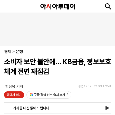
뉴
최
속
정
사
경
국
오
피
아
문
포
스
신
보
치
회
제
제
피
플
투
화
토
니
시
·
경제
언
티
스
>
은행
포
소비자 보안 불안에… KB금융, 정보보호
츠
체계 전면 재점검
ENGLISH
中
Tiếng
文
Việt
한상욱 기자
승인 : 2025.12.03 17:58
앱에서 읽기
구글 검색 선호 출처 추가
지
신
후
제
회
앱
면
문
원
보
사
설
기사를 대신 읽어 드립니다.
보
구
하
24
소
치
기
독
기
시
개