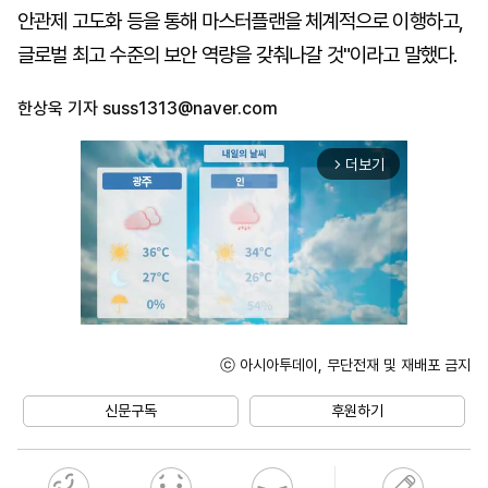
안관제 고도화 등을 통해 마스터플랜을 체계적으로 이행하고,
글로벌 최고 수준의 보안 역량을 갖춰나갈 것"이라고 말했다.
한상욱 기자
suss1313@naver.com
더보기
arrow_forward_ios
ⓒ 아시아투데이, 무단전재 및 재배포 금지
Unmute
신문구독
후원하기