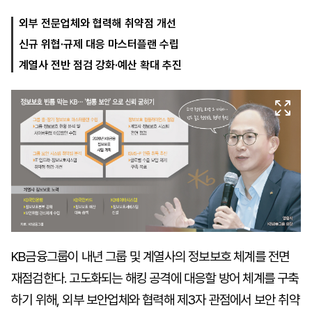
외부 전문업체와 협력해 취약점 개선
신규 위협·규제 대응 마스터플랜 수립
마
운
대
켓
세
학
계열사 전반 점검 강화·예산 확대 추진
파
동
워
문
골
프
KB금융그룹이 내년 그룹 및 계열사의 정보보호 체계를 전면
재점검한다. 고도화되는 해킹 공격에 대응할 방어 체계를 구축
하기 위해, 외부 보안업체와 협력해 제3자 관점에서 보안 취약