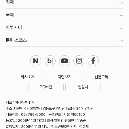
경제
국제
아투시티
문화·스포츠
회사소개
지면보기
신문구독
PC버전
앱설치
제호 : 아시아투데이
주소 : 대한민국 서울특별시 영등포구 의사당대로1길 34 인영빌딩
대표전화 : 02) 769-5000 | 등록번호 : 서울 아00160
등록일 : 2006년 1월 18일 | 회장·발행인·편집인 : 우종순
발행일자 : 2005년 11월 11일 | 청소년보호책임자 : 성희제