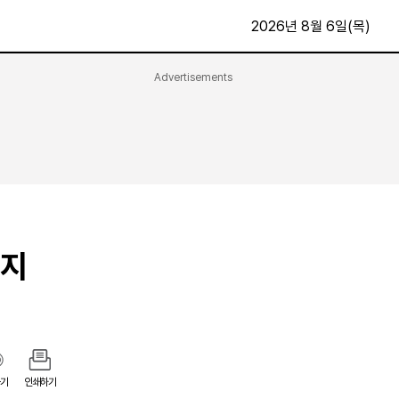
2026년 8월 6일(목)
Advertisements
문화·스포츠
최신
전체
방송
지면보기
가요
구독신청
영화
First Edition
문화
후원하기
의지
카
종교
제보24시
스포츠
알립니다
여행
기
인쇄하기