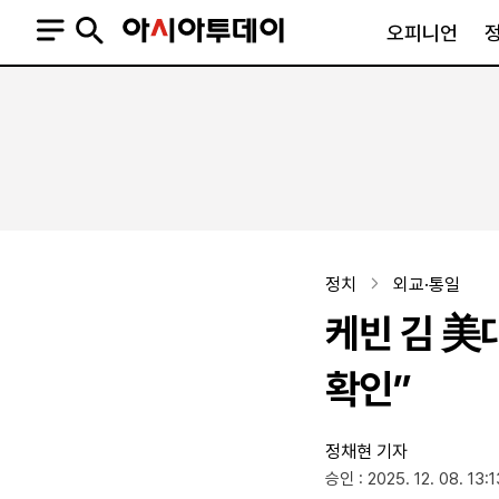
오피니언
오피니언
정치
사회
사설
정치일반
사회일반
칼럼·기고
청와대
사건·사고
기자의 눈
국회·정당
법원·검찰
피플
북한
교육·행정
정치
외교·통일
외교
노동·복지·환경
케빈 김 美
국방
보건·의학
정부
확인”
정채현 기자
SNS
승인 : 2025. 12. 08. 13:1
뉴스스탠드
네이버블로그
아투TV(유튜브)
페이스북