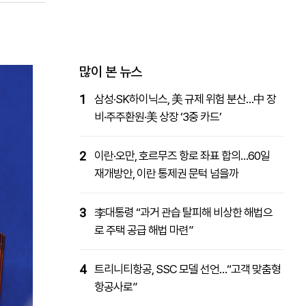
패밀리사이트
마켓파워
아투TV
대학동문골프최강전
많이 본 뉴스
1
삼성·SK하이닉스, 美 규제 위험 분산…中 장
비·주주환원·美 상장 ‘3중 카드’
2
이란·오만, 호르무즈 항로 좌표 합의…60일
재개방안, 이란 통제권 문턱 넘을까
3
李대통령 “과거 관습 탈피해 비상한 해법으
로 주택 공급 해법 마련”
4
트리니티항공, SSC 모델 선언…“고객 맞춤형
항공사로”