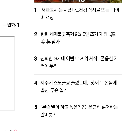
1
‘저탄고지’는 지났다…건강 식사로 뜨는 ‘파이
버 맥싱’
후원하기
2
한화 세계불꽃축제 9월 5일 조기 개최…韓·
美·英 참가
3
진화한 ‘8세대 아반떼’ 계약 시작…풀옵션 가
격이 무려
4
제주서 스노클링 즐겼는데…닷새 뒤 온몸에
발진, 무슨 일?
5
“무슨 말이 하고 싶은데?”…은근히 싫어하는
말버릇7