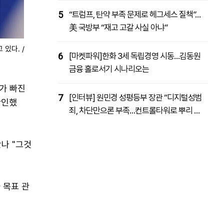
5
“트럼프, 탄약 부족 문제로 헤그세스 질책”…
美 국방부 “재고 고갈 사실 아냐”
있다. /
6
[마켓파워]한화 3세 독립경영 시동…김동원
금융 홀로서기 시나리오는
가 빠진
7
[인터뷰] 원민경 성평등부 장관 “디지털성범
확인했
죄, 차단만으론 부족…컨트롤타워로 뿌리 뽑
을 것”
나 "그것
 목표 관