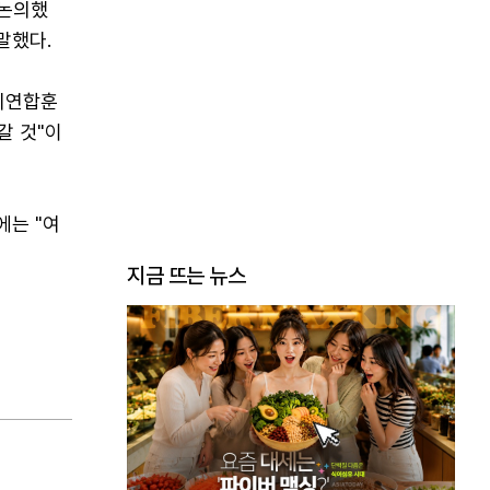
 논의했
말했다.
한미연합훈
갈 것"이
에는 "여
지금 뜨는 뉴스