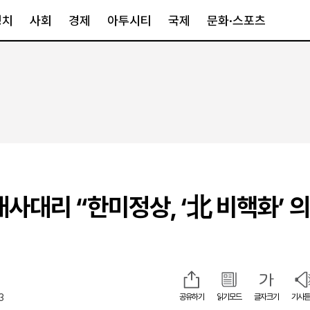
정치
사회
경제
아투시티
국제
문화·스포츠
경제
아투시티
국제
경제일반
종합
세계일반
정책
메트로
아시아·호주
금융·증권
경기·인천
북미
산업
세종·충청
중남미
IT·과학
영남
유럽
대사대리 “한미정상, ‘北 비핵화’ 
부동산
호남
중동·아프리
유통
강원
중기·벤처
제주
3
공유하기
읽기모드
글자크기
기사듣
인스타그램