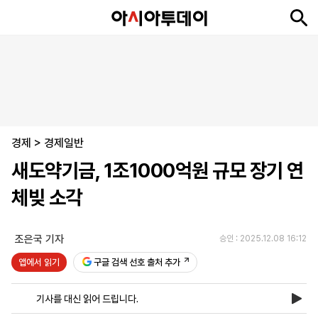
뉴
최
속
정
사
경
국
오
피
아
문
포
스
신
보
치
회
제
제
피
플
투
화
토
니
시
·
경제
언
티
스
>
경제일반
포
새도약기금, 1조1000억원 규모 장기 연
츠
체빚 소각
ENGLISH
中
Tiếng
文
Việt
조은국 기자
승인 : 2025.12.08 16:12
앱에서 읽기
구글 검색 선호 출처 추가
지
신
후
제
회
앱
면
문
원
보
사
설
기사를 대신 읽어 드립니다.
보
구
하
24
소
치
기
독
기
시
개