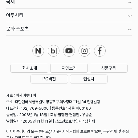
국제
아투시티
문화·스포츠
회사소개
지면보기
신문구독
PC버전
앱설치
제호 : 아시아투데이
주소 : 대한민국 서울특별시 영등포구 의사당대로1길 34 인영빌딩
대표전화 : 02) 769-5000 | 등록번호 : 서울 아00160
등록일 : 2006년 1월 18일 | 회장·발행인·편집인 : 우종순
발행일자 : 2005년 11월 11일 | 청소년보호책임자 : 성희제
아시아투데이의 모든 콘텐츠(기사)는 저작권법의 보호를 받으며, 무단전재 및 수집,
복사, 재배포 등을 금지합니다.