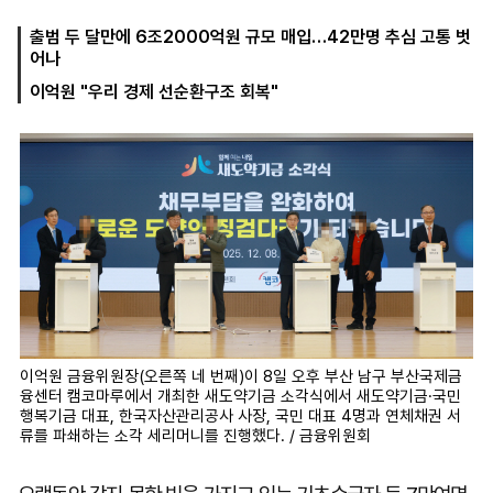
출범 두 달만에 6조2000억원 규모 매입…42만명 추심 고통 벗
어나
마
운
대
이억원 "우리 경제 선순환구조 회복"
켓
세
학
파
동
워
문
골
프
이억원 금융위원장(오른쪽 네 번째)이 8일 오후 부산 남구 부산국제금
융센터 캠코마루에서 개최한 새도약기금 소각식에서 새도약기금·국민
행복기금 대표, 한국자산관리공사 사장, 국민 대표 4명과 연체채권 서
류를 파쇄하는 소각 세리머니를 진행했다. / 금융위원회