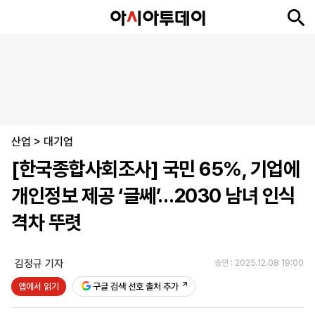
뉴
최
속
정
사
경
국
오
피
아
문
포
스
신
보
치
회
제
제
피
플
투
화
토
니
시
·
산업
언
티
스
>
대기업
포
[한국종합사회조사] 국민 65%, 기업에
츠
개인정보 제공 ‘글쎄’…2030 남녀 인식
ENGLISH
中
Tiếng
격차 뚜렷
文
Việt
김정규 기자
승인 : 2025.12.08 19:00
지
신
후
제
회
앱
앱에서 읽기
구글 검색 선호 출처 추가
면
문
원
보
사
설
보
구
하
24
소
치
기
독
기
시
개