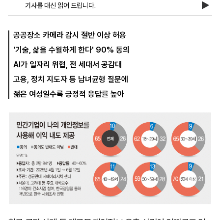
기사를 대신 읽어 드립니다.
마
운
대
공공장소 카메라 감시 절반 이상 허용
켓
세
학
'기술, 삶을 수월하게 한다' 90% 동의
파
동
워
문
AI가 일자리 위협, 전 세대서 공감대
골
프
고용, 정치 지도자 등 남녀균형 질문에
젊은 여성일수록 긍정적 응답률 높아