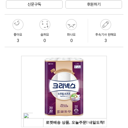
신문구독
후원하기
좋아요
슬퍼요
화나요
후속기사 원해요
3
0
0
3