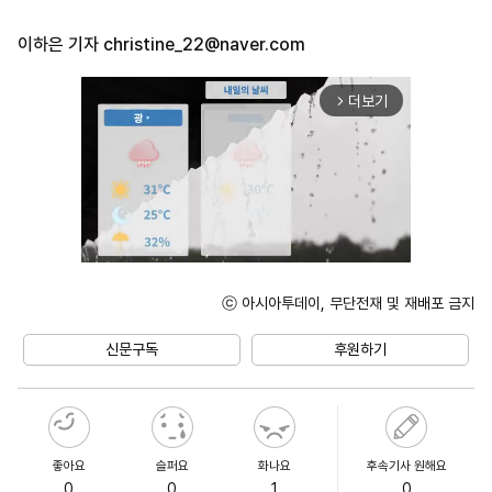
이하은 기자
christine_22@naver.com
더보기
arrow_forward_ios
ⓒ 아시아투데이, 무단전재 및 재배포 금지
Mute
신문구독
후원하기
좋아요
슬퍼요
화나요
후속기사 원해요
0
0
1
0