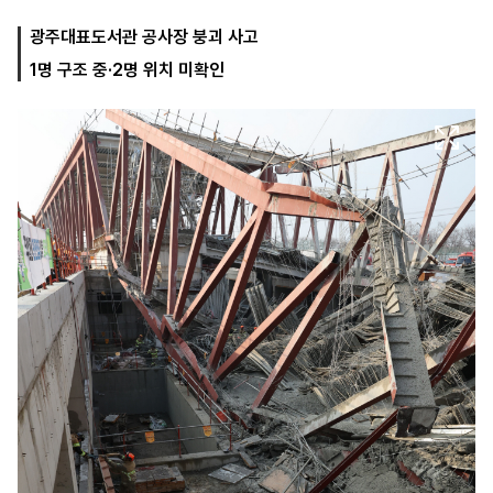
광주대표도서관 공사장 붕괴 사고
1명 구조 중·2명 위치 미확인
마
운
대
켓
세
학
파
동
워
문
골
프