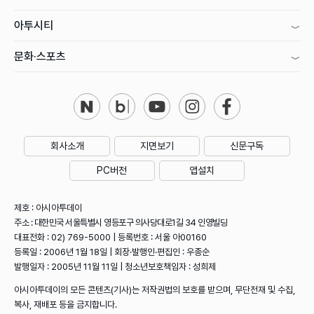
아투시티
문화·스포츠
회사소개
지면보기
신문구독
PC버전
앱설치
제호 : 아시아투데이
주소 : 대한민국 서울특별시 영등포구 의사당대로1길 34 인영빌딩
대표전화 : 02) 769-5000 | 등록번호 : 서울 아00160
등록일 : 2006년 1월 18일 | 회장·발행인·편집인 : 우종순
발행일자 : 2005년 11월 11일 | 청소년보호책임자 : 성희제
아시아투데이의 모든 콘텐츠(기사)는 저작권법의 보호를 받으며, 무단전재 및 수집,
복사, 재배포 등을 금지합니다.