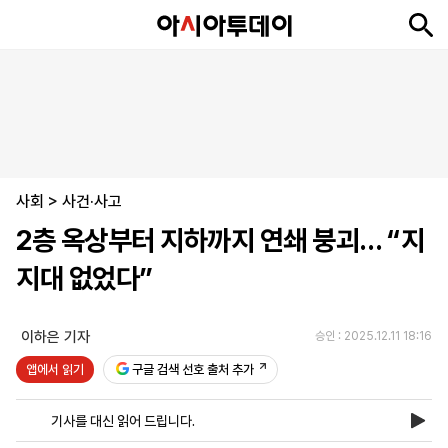
뉴
최
속
정
사
경
국
오
피
아
문
포
스
신
보
치
회
제
제
피
플
투
화
토
니
시
·
사회
언
티
스
>
사건·사고
포
2층 옥상부터 지하까지 연쇄 붕괴… “지
츠
지대 없었다”
ENGLISH
中
Tiếng
文
Việt
이하은 기자
승인 : 2025.12.11 18:16
앱에서 읽기
구글 검색 선호 출처 추가
지
신
후
제
회
앱
면
문
원
보
사
설
기사를 대신 읽어 드립니다.
보
구
하
24
소
치
기
독
기
시
개