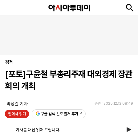
뉴
최
속
정
사
경
국
오
피
아
문
포
스
신
보
치
회
제
제
피
플
투
화
토
니
시
·
경제
언
티
스
포
[포토]구윤철 부총리주재 대외경제 장관
츠
회의 개최
ENGLISH
中
Tiếng
文
Việt
박성일 기자
승인 : 2025.12.12 08:49
앱에서 읽기
구글 검색 선호 출처 추가
지
신
후
제
회
앱
면
문
원
보
사
설
기사를 대신 읽어 드립니다.
보
구
하
24
소
치
기
독
기
시
개