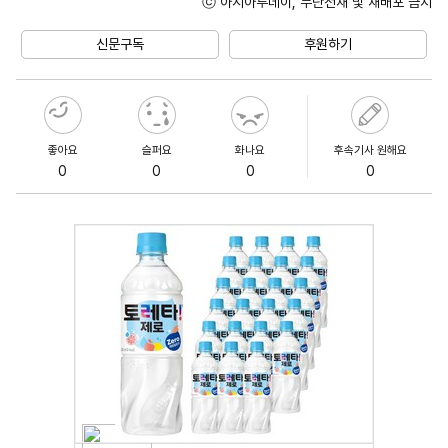
ⓒ 아시아투데이, 무단전재 및 재배포 금지
Unmute
신문구독
후원하기
좋아요
슬퍼요
화나요
후속기사 원해요
0
0
0
0