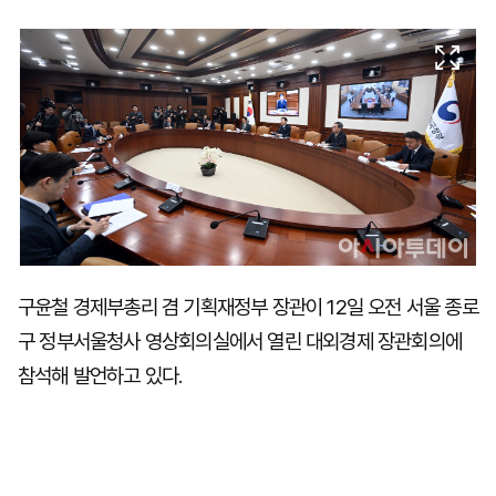
마
운
대
켓
세
학
파
동
워
문
골
프
구윤철 경제부총리 겸 기획재정부 장관이 12일 오전 서울 종로
구 정부서울청사 영상회의실에서 열린 대외경제 장관회의에
참석해 발언하고 있다.