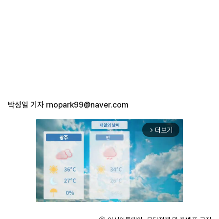
박성일 기자
rnopark99@naver.com
더보기
arrow_forward_ios