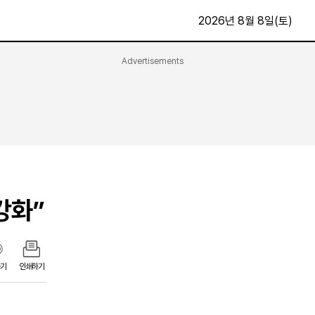
2026년 8월 8일(토)
Advertisements
문화·스포츠
최신
전체
방송
지면보기
가요
구독신청
영화
First Edition
문화
후원하기
강화”
카
종교
제보24시
스포츠
알립니다
여행
기
인쇄하기