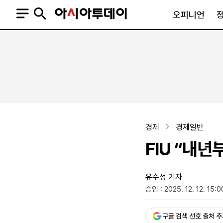
오피니언
오피니언
정치
사회
사설
정치일반
사회일반
칼럼·기고
청와대
사건·사고
기자의 눈
국회·정당
법원·검찰
피플
북한
교육·행정
경제
경제일반
외교
노동·복지·환경
FIU “내
국방
보건·의학
정부
유수정 기자
승인 : 2025. 12. 12. 15:0
SNS
뉴스스탠드
네이버블로그
아투TV(유튜브)
페이스북
구글 검색 선호 출처 