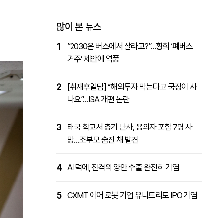
패밀리사이트
마켓파워
아투TV
대학동문골프최강전
많이 본 뉴스
1
“2030은 버스에서 살라고?”…황희 ‘폐버스
거주’ 제안에 역풍
2
[취재후일담] “해외투자 막는다고 국장이 사
나요”…ISA 개편 논란
3
태국 학교서 총기 난사, 용의자 포함 7명 사
망…조부모 숨진 채 발견
4
AI 덕에, 진격의 양안 수출 완전히 기염
5
CXMT 이어 로봇 기업 유니트리도 IPO 기염