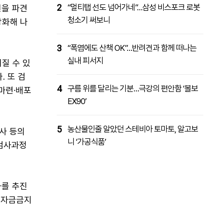
2
“멀티탭 선도 넘어가네”…삼성 비스포크 로봇
원을 파견
청소기 써보니
강화해 나
3
“폭염에도 산책 OK”…반려견과 함께 떠나는
실내 피서지
질 수 있
 또 검
4
구름 위를 달리는 기분…극강의 편안함 ‘볼보
마련·배포
EX90’
5
농산물인줄 알았던 스테비아 토마토, 알고보
사 등의
니 ‘가공식품’
 검사과정
화를 추진
테러자금금지