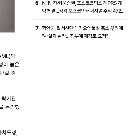
6
NH투자·키움증권, 포스코홀딩스와 PRS 계
약 체결…각각 포스코인터내셔널 주식 4727
억원 취득
7
함안군, 칠서산단 대기오염물질 축소 우려에
“사실과 달라… 정부에 재검토 요청”
ML)와
험성이 높은
반할 경
사수탁기관
등을 논의했
자치도청,