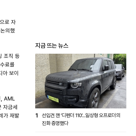
으로 자
 논의했
지금 뜨는 뉴스
싱 조직 등
수수료를
디아 보이
 AML
근 자금세
례가 재발
1
선입견 깬 ‘디펜더 110’…일상형 오프로더의
진화 증명했다