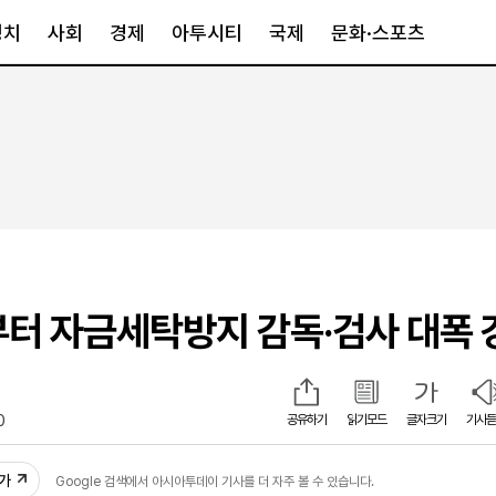
정치
사회
경제
아투시티
국제
문화·스포츠
경제
아투시티
국제
경제일반
종합
세계일반
정책
메트로
아시아·호주
금융·증권
경기·인천
북미
산업
세종·충청
중남미
IT·과학
영남
유럽
년부터 자금세탁방지 감독·검사 대폭 
부동산
호남
중동·아프리
유통
강원
중기·벤처
제주
0
공유하기
읽기모드
글자크기
기사듣
인스타그램
추가
Google 검색에서 아시아투데이 기사를 더 자주 볼 수 있습니다.