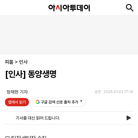
뉴
최
속
정
사
경
국
오
피
아
문
포
스
신
보
치
회
제
제
피
플
투
화
토
니
시
·
피플
언
티
스
>
인사
포
[인사] 동양생명
츠
정채현 기자
승인 : 2026.01.02 17:14
ENGLISH
中
Tiếng
文
Việt
앱에서 읽기
구글 검색 선호 출처 추가
기사를 대신 읽어 드립니다.
지
신
후
제
회
앱
면
문
원
보
사
설
보
구
하
24
소
치
기
독
기
시
개