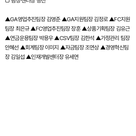
□ 팀장·센터장 승진
▲GA영업추진팀장 김영준 ▲GA지원팀장 김정로 ▲FC지원
마
운
대
켓
세
학
팀장 최은규 ▲FC영업추진팀장 장훈 ▲상품기획팀장 김유근
파
동
워
문
▲연금운용팀장 박용우 ▲CSV팀장 김한석 ▲가정관리 팀장
골
안혜선 ▲회계팀장 이미지 ▲자금팀장 조연상 ▲경영혁신팀
프
장 김일섭 ▲인재개발센터장 유세연