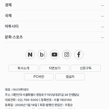
경제
국제
아투시티
문화·스포츠
회사소개
지면보기
신문구독
PC버전
앱설치
제호 : 아시아투데이
주소 : 대한민국 서울특별시 영등포구 의사당대로1길 34 인영빌딩
대표전화 : 02) 769-5000 | 등록번호 : 서울 아00160
등록일 : 2006년 1월 18일 | 회장·발행인·편집인 : 우종순