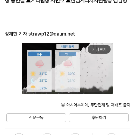
장 송인철 ▲계리팀장 서민호 ▲선임계리사지원팀장 김남영
정채현 기자
strawp12@daum.net
더보기
arrow_forward_ios
ⓒ 아시아투데이, 무단전재 및 재배포 금지
Unmute
신문구독
후원하기