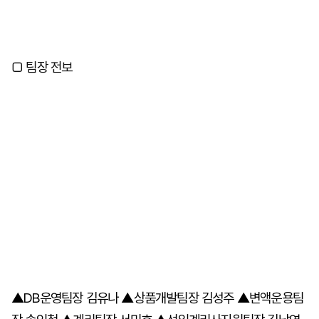
□ 팀장 전보
▲DB운영팀장 김유나 ▲상품개발팀장 김성주 ▲변액운용팀