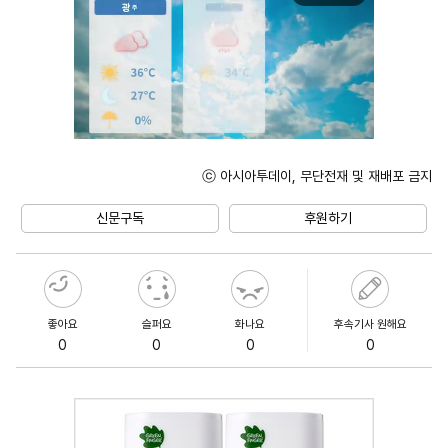
ⓒ 아시아투데이, 무단전재 및 재배포 금지
Mute
신문구독
후원하기
좋아요
슬퍼요
화나요
후속기사 원해요
0
0
0
0