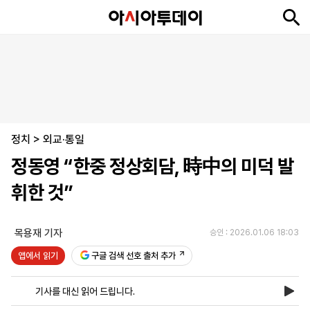
뉴
최
속
정
사
경
국
오
피
아
문
포
스
신
보
치
회
제
제
피
플
투
화
토
니
시
·
정치
언
티
스
>
외교·통일
포
정동영 “한중 정상회담, 時中의 미덕 발
츠
휘한 것”
ENGLISH
中
Tiếng
文
Việt
목용재 기자
승인 : 2026.01.06 18:03
앱에서 읽기
구글 검색 선호 출처 추가
지
신
후
제
회
앱
면
문
원
보
사
설
기사를 대신 읽어 드립니다.
보
구
하
24
소
치
기
독
기
시
개