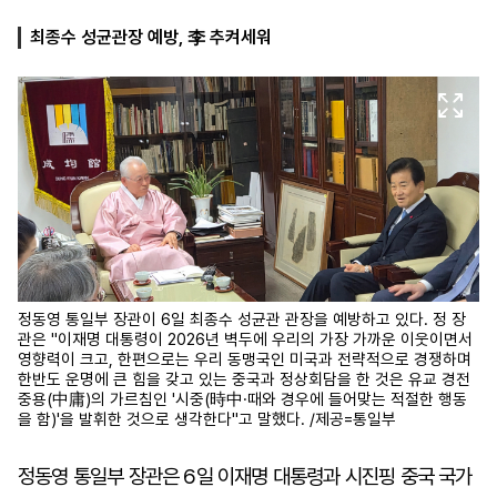
최종수 성균관장 예방, 李 추켜세워
마
운
대
켓
세
학
파
동
워
문
골
프
정동영 통일부 장관이 6일 최종수 성균관 관장을 예방하고 있다. 정 장
관은 "이재명 대통령이 2026년 벽두에 우리의 가장 가까운 이웃이면서
영향력이 크고, 한편으로는 우리 동맹국인 미국과 전략적으로 경쟁하며
한반도 운명에 큰 힘을 갖고 있는 중국과 정상회담을 한 것은 유교 경전
중용(中庸)의 가르침인 '시중(時中·때와 경우에 들어맞는 적절한 행동
을 함)'을 발휘한 것으로 생각한다"고 말했다. /제공=통일부
정동영 통일부 장관은 6일 이재명 대통령과 시진핑 중국 국가