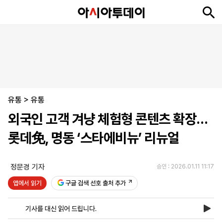
뉴
최
속
정
사
경
국
오
피
아
문
포
스
신
보
치
회
제
제
피
플
투
화
토
니
시
·
유통
언
티
스
>
유통
포
외국인 고객 겨냥 체험형 콘텐츠 확장…
츠
롯데免, 명동 ‘스타에비뉴’ 리뉴얼
ENGLISH
中
Tiếng
文
Việt
정문경 기자
승인 : 2026.01.11 11:17
앱에서 읽기
구글 검색 선호 출처 추가
지
신
후
제
회
앱
면
문
원
보
사
설
기사를 대신 읽어 드립니다.
보
구
하
24
소
치
기
독
기
시
개