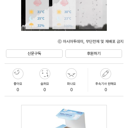
ⓒ 아시아투데이, 무단전재 및 재배포 금지
Unmute
신문구독
후원하기
좋아요
슬퍼요
화나요
후속기사 원해요
0
0
0
0