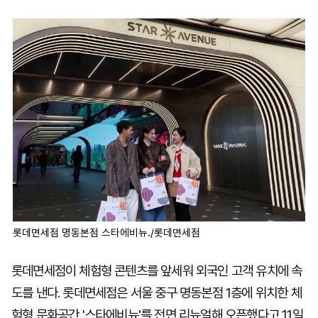
마
운
대
켓
세
학
파
동
워
문
골
프
롯데면세점 명동본점 스타에비뉴./롯데면세점
롯데면세점이 체험형 콘텐츠를 앞세워 외국인 고객 유치에 속
도를 낸다. 롯데면세점은 서울 중구 명동본점 1층에 위치한 체
험형 문화공간 '스타에비뉴'를 전면 리뉴얼해 오픈했다고 11일