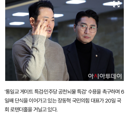
마
운
대
켓
세
학
파
동
워
문
골
프
'통일교 게이트 특검·민주당 공천뇌물 특검' 수용을 촉구하며 6
일째 단식을 이어가고 있는 장동혁 국민의힘 대표가 20일 국
회 로텐더홀을 거닐고 있다.