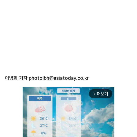
이병화 기자
photolbh@asiatoday.co.kr
더보기
arrow_forward_ios