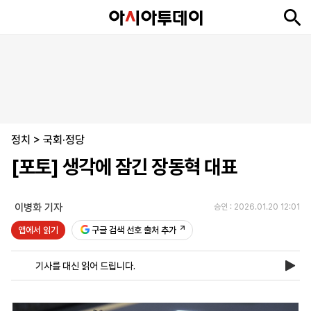
뉴
최
속
정
사
경
국
오
피
아
문
포
스
신
보
치
회
제
제
피
플
투
화
토
니
시
·
정치
언
티
스
>
국회·정당
포
[포토] 생각에 잠긴 장동혁 대표
츠
이병화 기자
승인 : 2026.01.20 12:01
ENGLISH
中
Tiếng
文
Việt
앱에서 읽기
구글 검색 선호 출처 추가
기사를 대신 읽어 드립니다.
지
신
후
제
회
앱
면
문
원
보
사
설
보
구
하
24
소
치
기
독
기
시
개