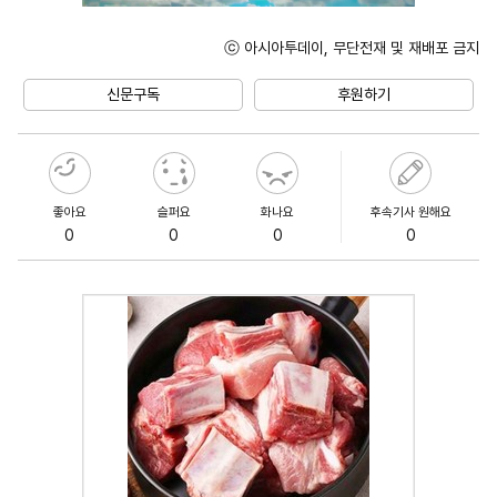
ⓒ 아시아투데이, 무단전재 및 재배포 금지
Unmute
신문구독
후원하기
좋아요
슬퍼요
화나요
후속기사 원해요
0
0
0
0