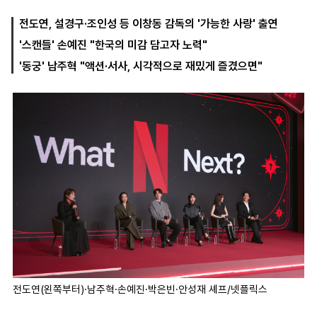
전도연, 설경구·조인성 등 이창동 감독의 '가능한 사랑' 출연
'스캔들' 손예진 "한국의 미감 담고자 노력"
마
운
대
켓
세
학
'동궁' 남주혁 "액션·서사, 시각적으로 재밌게 즐겼으면"
파
동
워
문
골
프
전도연(왼쪽부터)·남주혁·손예진·박은빈·안성재 셰프/넷플릭스