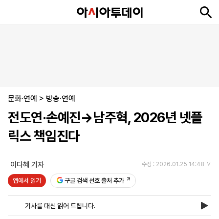
뉴
최
속
정
사
경
국
오
피
아
문
포
스
신
보
치
회
제
제
피
플
투
화
토
니
시
·
문화·연예
언
티
스
>
방송·연예
포
전도연·손예진→남주혁, 2026년 넷플
츠
릭스 책임진다
ENGLISH
中
Tiếng
文
Việt
이다혜 기자
수정 : 2026.01.25 14:48
앱에서 읽기
구글 검색 선호 출처 추가
지
신
후
제
회
앱
면
문
원
보
사
설
기사를 대신 읽어 드립니다.
보
구
하
24
소
치
기
독
기
시
개