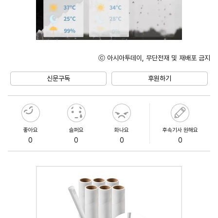
ⓒ 아시아투데이, 무단전재 및 재배포 금지
Unmute
신문구독
후원하기
좋아요
슬퍼요
화나요
후속기사 원해요
0
0
0
0