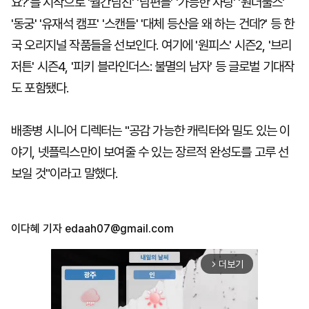
요?'를 시작으로 '월간남친' '남편들' '가능한 사랑' '원더풀스'
'동궁' '유재석 캠프' '스캔들' '대체 등산을 왜 하는 건데?' 등 한
국 오리지널 작품들을 선보인다. 여기에 '원피스' 시즌2, '브리
저튼' 시즌4, '피키 블라인더스: 불멸의 남자' 등 글로벌 기대작
도 포함됐다.
배종병 시니어 디렉터는 "공감 가능한 캐릭터와 밀도 있는 이
야기, 넷플릭스만이 보여줄 수 있는 장르적 완성도를 고루 선
보일 것"이라고 말했다.
이다혜 기자
edaah07@gmail.com
더보기
arrow_forward_ios