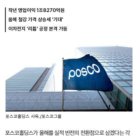
작년 영업이익 1조8270억원
올해 철강 가격 상승세 '기대'
마
운
대
켓
세
학
이차전지 '리튬' 공장 본격 가동
파
동
워
문
골
프
포스코홀딩스 사옥./포스코그룹
포스코홀딩스가 올해를 실적 반전의 전환점으로 삼겠다는 각