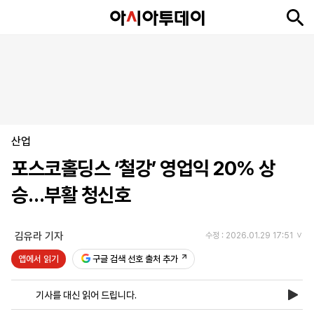
뉴
최
속
정
사
경
국
오
피
아
문
포
스
신
보
치
회
제
제
피
플
투
화
토
니
시
·
산업
언
티
스
포
포스코홀딩스 ‘철강’ 영업익 20% 상
츠
승…부활 청신호
ENGLISH
中
Tiếng
文
Việt
김유라 기자
수정 : 2026.01.29 17:51
앱에서 읽기
구글 검색 선호 출처 추가
지
신
후
제
회
앱
면
문
원
보
사
설
기사를 대신 읽어 드립니다.
보
구
하
24
소
치
기
독
기
시
개