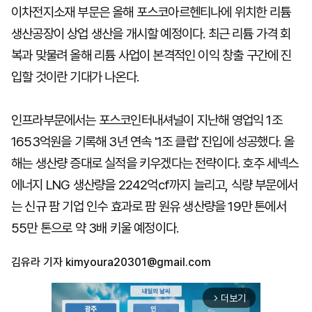
이차전지소재 부문은 올해 포스코아르헨티나에 위치한 리튬
생산공장이 상업 생산을 개시할 예정이다. 최근 리튬 가격 회
복과 맞물려 올해 리튬 사업이 본격적인 이익 창출 구간에 진
입할 것이란 기대가 나온다.
인프라부문에서는 포스코인터내셔널이 지난해 영업익 1조
1653억원을 기록해 3년 연속 '1조 클럽' 진입에 성공했다. 올
해는 생산량 증대로 실적을 키우겠다는 전략이다. 호주 세넥스
에너지 LNG 생산량을 2242억cf까지 늘리고, 식량 부문에서
는 신규 팜 기업 인수 효과로 팜 원유 생산량을 19만 톤에서
55만 톤으로 약 3배 키울 예정이다.
김유라 기자
kimyoura20301@gmail.com
더보기
arrow_forward_ios