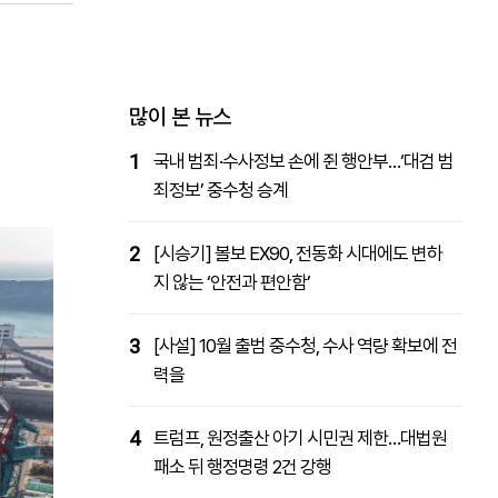
패밀리사이트
마켓파워
아투TV
대학동문골프최강전
많이 본 뉴스
1
국내 범죄·수사정보 손에 쥔 행안부…‘대검 범
죄정보’ 중수청 승계
2
[시승기] 볼보 EX90, 전동화 시대에도 변하
지 않는 ‘안전과 편안함’
3
[사설] 10월 출범 중수청, 수사 역량 확보에 전
력을
4
트럼프, 원정출산 아기 시민권 제한…대법원
패소 뒤 행정명령 2건 강행