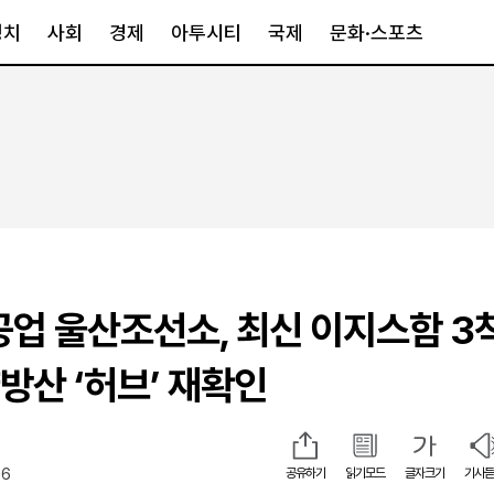
정치
사회
경제
아투시티
국제
문화·스포츠
경제
아투시티
국제
경제일반
종합
세계일반
정책
메트로
아시아·호주
금융·증권
경기·인천
북미
산업
세종·충청
중남미
IT·과학
영남
유럽
업 울산조선소, 최신 이지스함 3
부동산
호남
중동·아프리
유통
강원
방산 ‘허브’ 재확인
중기·벤처
제주
06
공유하기
읽기모드
글자크기
기사듣
인스타그램