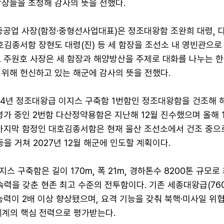
함장들을 초청해 감사의 뜻을 전했다.
중공업 사장(함정·중형선사업대표)은 정조대왕함 조완희 대령, 
호김종서함 장현도 대령(진) 등 세 함장을 조선소 내 영빈관으로
 주원호 사장은 세 함장과 해양방산을 주제로 대화를 나누는 한편
 위해 헌신하고 있는 해군에 감사의 뜻을 전했다.
24년 정조대왕급 이지스 구축함 1번함인 정조대왕함을 건조해 
평가 중인 2번함 다산정약용함은 지난해 12월 진수했으며 올해 
 마지막 함정인 대호김종서함은 현재 울산 조선소에서 건조 중으로
등을 거쳐 2027년 12월 해군에 인도할 계획이다.
스 구축함은 길이 170m, 폭 21m, 경하톤수 8200톤 규모로 
의 속력을 갖춘 현존 최고 수준의 전투함이다. 기존 세종대왕급(76
능력이 2배 이상 향상됐으며, 요격 기능을 갖춰 북핵·미사일 위
체계의 핵심 전력으로 평가받는다.