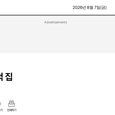
2026년 8월 7일(금)
Advertisements
문화·스포츠
최신
전체
방송
지면보기
가요
구독신청
영화
First Edition
문화
후원하기
척 집
카
종교
제보24시
스포츠
알립니다
여행
기
인쇄하기