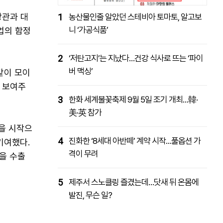
장관과 대
1
농산물인줄 알았던 스테비아 토마토, 알고보
니 ‘가공식품’
업의 함정
2
‘저탄고지’는 지났다…건강 식사로 뜨는 ‘파이
버 맥싱’
같이 모이
을 보여주
3
한화 세계불꽃축제 9월 5일 조기 개최…韓·
美·英 참가
을 시작으
4
진화한 ‘8세대 아반떼’ 계약 시작…풀옵션 가
기여했다.
격이 무려
을 수출
5
제주서 스노클링 즐겼는데…닷새 뒤 온몸에
발진, 무슨 일?