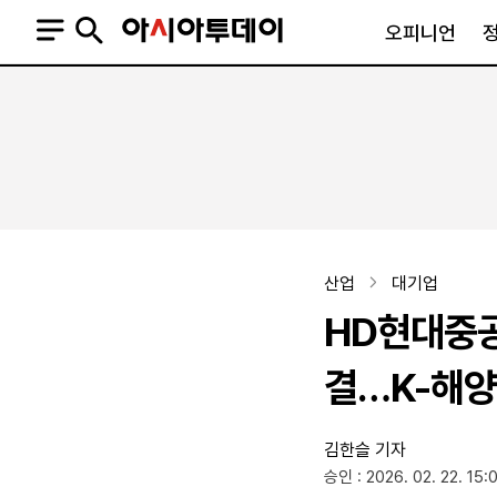
오피니언
오피니언
정치
사회
사설
정치일반
사회일반
칼럼·기고
청와대
사건·사고
기자의 눈
국회·정당
법원·검찰
피플
북한
교육·행정
산업
대기업
외교
노동·복지·환경
HD현대중공
국방
보건·의학
정부
결…K-해양
김한슬 기자
SNS
승인 : 2026. 02. 22. 15:
뉴스스탠드
네이버블로그
아투TV(유튜브)
페이스북