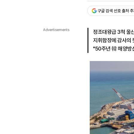
다국어뉴스
ENGLISH
Tiếng Việt
中文
구글 검색 선호 출처 
Advertisements
정조대왕급 3척 울
지휘함장에 감사의 
"50주년 韓 해양방