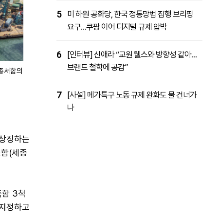
5
미 하원 공화당, 한국 정통망법 집행 브리핑
요구…쿠팡 이어 디지털 규제 압박
6
[인터뷰] 신애라 “교원 웰스와 방향성 같아…
브랜드 철학에 공감”
김종서함의
7
[사설] 메가특구 노동 규제 완화도 물 건너가
나
 상징하는
스함(세종
축함 3척
 지정하고