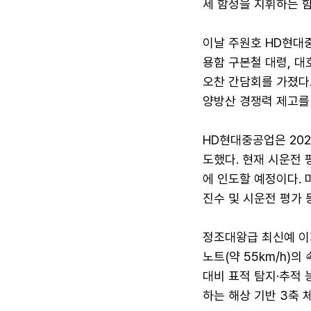
세 함정을 지휘하는 
이날 주원호 HD현대
용함 구본철 대령, 대
오찬 간담회를 가졌다.
양방산 경쟁력 제고를
HD현대중공업은 20
도했다. 현재 시운전 
에 인도할 예정이다.
진수 및 시운전 평가 
정조대왕급 최신예 이지
노트(약 55km/h)
대비 표적 탐지·추적 
하는 해상 기반 3축 