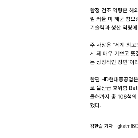
함정 건조 역량은 해외
릴 커들 미 해군 참
기술력과 생산 역량에 
주 사장은 "세계 최고
게 돼 매우 기쁘고 뜻
는 상징적인 장면"이라
한편 HD현대중공업은
로 울산급 호위함 Ba
올해까지 총 108척의
했다.
김한슬 기자
gkstmfl9