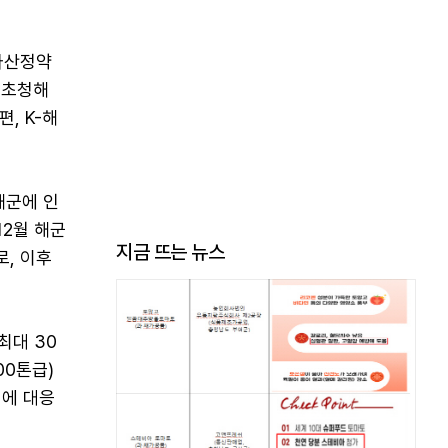
다산정약
 초청해
, K-해
해군에 인
12월 해군
지금 뜨는 뉴스
, 이후
최대 30
00톤급)
협에 대응