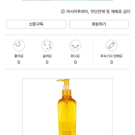
ⓒ 아시아투데이, 무단전재 및 재배포 금지
Unmute
신문구독
후원하기
좋아요
슬퍼요
화나요
후속기사 원해요
0
0
0
0