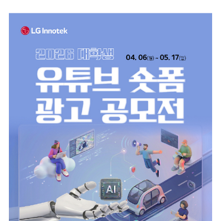
마
운
대
켓
세
학
파
동
워
문
골
프