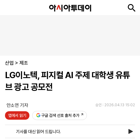
뉴
최
속
정
사
경
국
오
피
아
문
포
스
신
보
치
회
제
제
피
플
투
화
토
니
시
·
산업
언
티
스
>
제조
포
LG이노텍, 피지컬 AI 주제 대학생 유튜
츠
브 광고 공모전
ENGLISH
中
Tiếng
文
Việt
안소연 기자
승인 : 2026.04.13 15:02
앱에서 읽기
구글 검색 선호 출처 추가
지
신
후
제
회
앱
면
문
원
보
사
설
기사를 대신 읽어 드립니다.
보
구
하
24
소
치
기
독
기
시
개