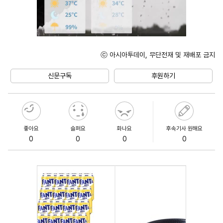
ⓒ 아시아투데이, 무단전재 및 재배포 금지
Unmute
신문구독
후원하기
좋아요
슬퍼요
화나요
후속기사 원해요
0
0
0
0