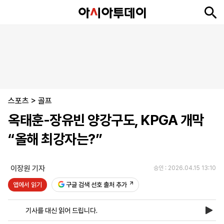
뉴
최
속
정
사
경
국
오
피
아
문
포
스
신
보
치
회
제
제
피
플
투
화
토
니
시
·
스포츠
언
티
스
>
골프
포
옥태훈-장유빈 양강구도, KPGA 개막
츠
“올해 최강자는?”
ENGLISH
中
Tiếng
文
Việt
이장원 기자
승인 : 2026.04.15 13:10
앱에서 읽기
구글 검색 선호 출처 추가
지
신
후
제
회
앱
면
문
원
보
사
설
기사를 대신 읽어 드립니다.
보
구
하
24
소
치
기
독
기
시
개