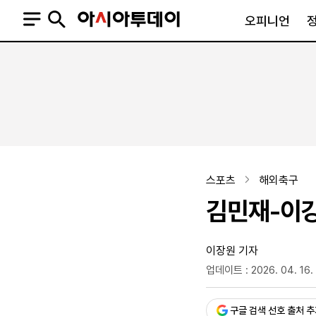
오피니언
오피니언
정치
사회
사설
정치일반
사회일반
칼럼·기고
청와대
사건·사고
기자의 눈
국회·정당
법원·검찰
피플
북한
교육·행정
스포츠
해외축구
외교
노동·복지·환경
김민재-이강인
국방
보건·의학
정부
이장원 기자
업데이트 : 2026. 04. 16. 
승인 : 2026. 04. 16. 09:
SNS
뉴스스탠드
네이버블로그
아투TV(유튜브)
페이스북
구글 검색 선호 출처 