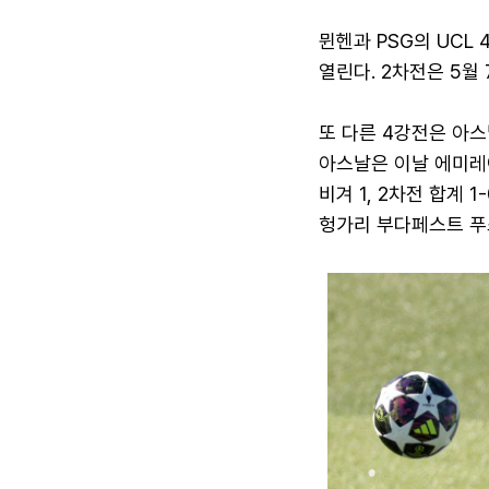
뮌헨과 PSG의 UCL
열린다. 2차전은 5월
또 다른 4강전은 아
아스날은 이날 에미레
비겨 1, 2차전 합계 
헝가리 부다페스트 푸