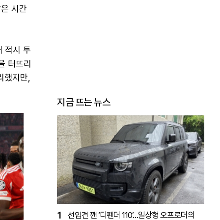
짧은 시간
해 적시 투
골을 터뜨리
승리했지만,
지금 뜨는 뉴스
1
선입견 깬 ‘디펜더 110’…일상형 오프로더의