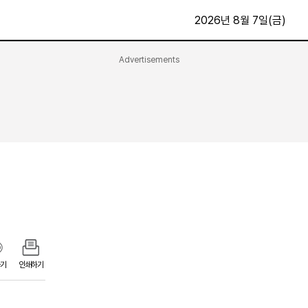
2026년 8월 7일(금)
Advertisements
문화·스포츠
최신
전체
방송
지면보기
가요
구독신청
영화
First Edition
문화
후원하기
카
종교
제보24시
스포츠
알립니다
여행
기
인쇄하기