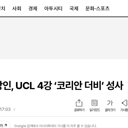
정치
사회
경제
아투시티
국제
문화·스포츠
경제
아투시티
국제
경제일반
종합
세계일반
정책
메트로
아시아·호주
금융·증권
경기·인천
북미
산업
세종·충청
중남미
IT·과학
영남
유럽
, UCL 4강 ‘코리안 더비’ 성사
부동산
호남
중동·아프리
유통
강원
중기·벤처
제주
17:03
공유하기
읽기모드
글자크기
기사듣
33
인스타그램
추가
Google 검색에서 아시아투데이 기사를 더 자주 볼 수 있습니다.