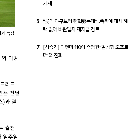
게재
6
“롯데 야구보러 헌혈했는데”…폭취에 대체 혜
택 없어 비판일자 재지급 검토
에서 득점
7
[시승기] 디펜더 110이 증명한 ‘일상형 오프로
더’의 진화
재와 이강
마드리드
뮌헨은 전날
스)과 결
두 출전
와 일주일