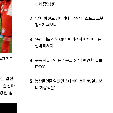
진화 증명했다
2
“멀티탭 선도 넘어가네”…삼성 비스포크 로봇
청소기 써보니
3
“폭염에도 산책 OK”…반려견과 함께 떠나는
실내 피서지
4강 진출
4
구름 위를 달리는 기분…극강의 편안함 ‘볼보
EX90’
요한 일전
5
농산물인줄 알았던 스테비아 토마토, 알고보
에 출전하
니 ‘가공식품’
4강전 활