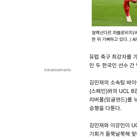
알렉산다르 파블로비치(바이
한 뒤 기뻐하고 있다. / 
유럽 축구 최강자를 가
인 두 한국인 선수 간
Advertisements
김민재의 소속팀 바이
(스페인)와의 UCL 
리버풀(잉글랜드)를 누
승행을 다툰다.
김민재와 이강인이 UC
기회가 들쭉날쭉해 맞