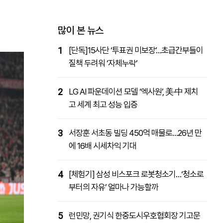
패밀리사이트
마켓파워
아투TV
대학동문골프최강전
많이 본 뉴스
1
[단독]15사단 ‘투표권 미보장’…초급간부들이
질책 두려워 ‘자체누락’
2
LG AI 파운데이션 모델 ‘엑사원’, 美·中 제치
고 세계 최고 성능 입증
3
서장훈 서초동 빌딩 450억 매물로…26년 만
에 16배 시세차익 기대
4
[체험기] 삼성 비스포크 로봇청소기…‘청소로
부터의 자유’ 얼마나 가능할까
5
런민망, 권기식 한중도시우호협회장 기고문