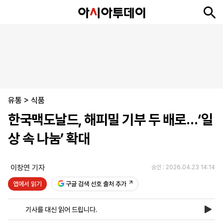
뉴
최
속
정
사
경
국
오
피
아
문
포
스
신
보
치
회
제
제
피
플
투
화
토
니
시
·
유통
언
티
스
>
식품
포
한국맥도날드, 해피밀 기부 두 배로…‘일
츠
상 속 나눔’ 확대
ENGLISH
中
Tiếng
文
Việt
이창연 기자
승인 : 2026.04.23 14:14
앱에서 읽기
구글 검색 선호 출처 추가
지
신
후
제
회
앱
면
문
원
보
사
설
기사를 대신 읽어 드립니다.
보
구
하
24
소
치
기
독
기
시
개