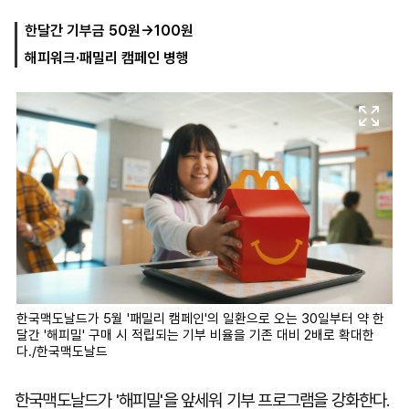
한달간 기부금 50원→100원
해피워크·패밀리 캠페인 병행
마
운
대
켓
세
학
파
동
워
문
골
프
한국맥도날드가 5월 '패밀리 캠페인'의 일환으로 오는 30일부터 약 한
달간 '해피밀' 구매 시 적립되는 기부 비율을 기존 대비 2배로 확대한
다./한국맥도날드
한국맥도날드가 '해피밀'을 앞세워 기부 프로그램을 강화한다.