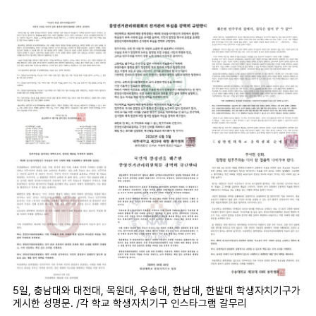
마
운
대
켓
세
학
파
동
워
문
골
프
5일, 충남대와 대전대, 목원대, 우송대, 한남대, 한밭대 학생자치기구가
게시한 성명문. /각 학교 학생자치기구 인스타그램 갈무리