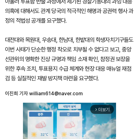
아울러 투표함 반출 과정에서 제기된 경찰기동대의 과잉 대응
의혹에 대해서도 관계 당국의 적극적인 해명과 공권력 행사 과
정의 적법성 공개를 요구했다.
대전대와 목원대, 우송대, 한남대, 한밭대의 학생자치기구들도
이번 사태가 단순한 행정 착오로 치부될 수 없다고 보고, 중앙
선관위의 명확한 진상 규명과 책임 소재 확인, 참정권 보장을
위한 후속 조치, 투표용지 수급 체계와 현장 대응 매뉴얼 재점
검 등 실질적인 재발 방지책 마련을 요구했다.
이진희 기자
william614@naver.com
더보기
arrow_forward_ios