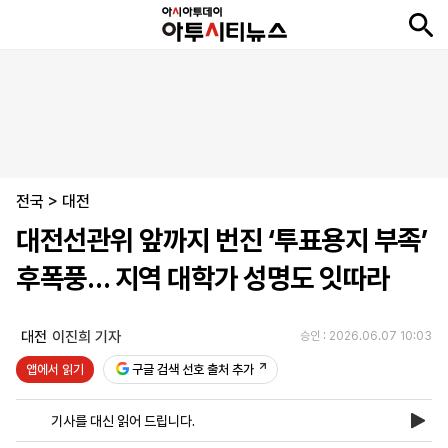
뉴
최
속
정
사
경
국
오
피
아
문
포
스
신
보
치
회
제
제
피
플
투
화
토
니
시
·
전국
언
티
스
>
대전
포
대전선관위 앞까지 번진 ‘투표용지 부족’
츠
후폭풍… 지역 대학가 성명도 잇따라
ENGLISH
中
Tiếng
文
Việt
대전
이진희 기자
승인 : 2026.06.07 10:03
앱에서 읽기
구글 검색 선호 출처 추가
지
신
후
제
회
앱
면
문
원
보
사
설
기사를 대신 읽어 드립니다.
보
구
하
24
소
치
기
독
기
시
개