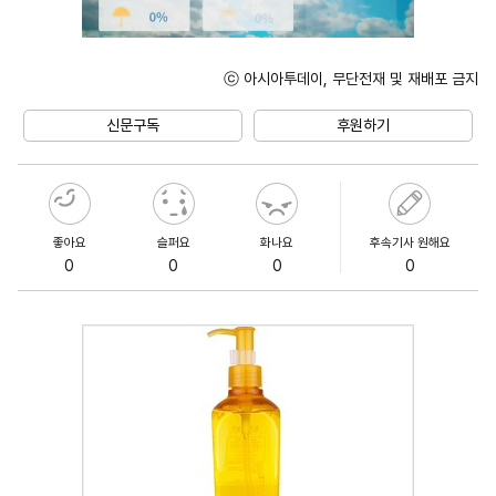
ⓒ 아시아투데이, 무단전재 및 재배포 금지
Mute
신문구독
후원하기
좋아요
슬퍼요
화나요
후속기사 원해요
0
0
0
0