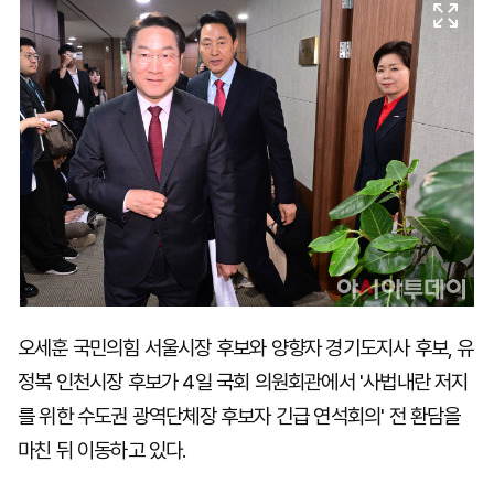
마
운
대
켓
세
학
파
동
워
문
골
프
오세훈 국민의힘 서울시장 후보와 양향자 경기도지사 후보, 유
정복 인천시장 후보가 4일 국회 의원회관에서 '사법내란 저지
를 위한 수도권 광역단체장 후보자 긴급 연석회의' 전 환담을
마친 뒤 이동하고 있다.