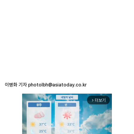
이병화 기자
photolbh@asiatoday.co.kr
더보기
arrow_forward_ios