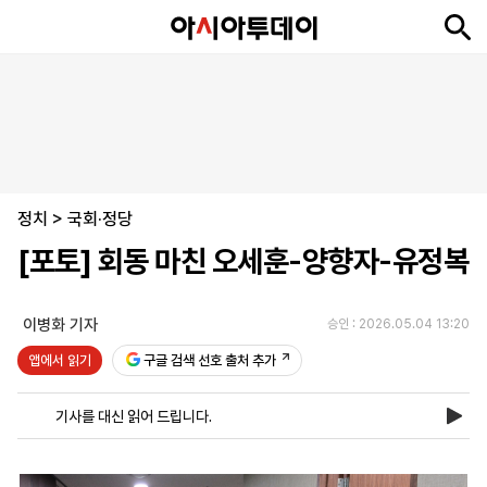
뉴
최
속
정
사
경
국
오
피
아
문
포
스
신
보
치
회
제
제
피
플
투
화
토
니
시
·
정치
언
티
스
>
국회·정당
포
[포토] 회동 마친 오세훈-양향자-유정복
츠
이병화 기자
승인 : 2026.05.04 13:20
ENGLISH
中
Tiếng
文
Việt
앱에서 읽기
구글 검색 선호 출처 추가
기사를 대신 읽어 드립니다.
지
신
후
제
회
앱
면
문
원
보
사
설
보
구
하
24
소
치
기
독
기
시
개