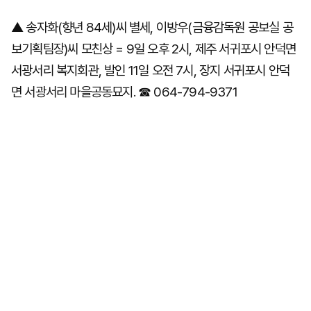
▲ 송자화(향년 84세)씨 별세, 이방우(금융감독원 공보실 공
보기획팀장)씨 모친상 = 9일 오후 2시, 제주 서귀포시 안덕면
마
운
대
켓
세
학
서광서리 복지회관, 발인 11일 오전 7시, 장지 서귀포시 안덕
파
동
워
문
면 서광서리 마을공동묘지. ☎ 064-794-9371
골
프