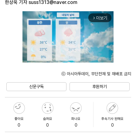
한상욱 기자
suss1313@naver.com
더보기
arrow_forward_ios
ⓒ 아시아투데이, 무단전재 및 재배포 금지
Unmute
신문구독
후원하기
좋아요
슬퍼요
화나요
후속기사 원해요
0
0
0
0