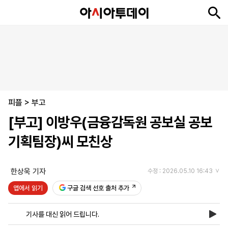
뉴
최
속
정
사
경
국
오
피
아
문
포
스
신
보
치
회
제
제
피
플
투
화
토
니
시
·
피플
언
티
스
>
부고
포
[부고] 이방우(금융감독원 공보실 공보
츠
기획팀장)씨 모친상
ENGLISH
中
Tiếng
文
Việt
한상욱 기자
수정 : 2026.05.10 16:43
앱에서 읽기
구글 검색 선호 출처 추가
지
신
후
제
회
앱
면
문
원
보
사
설
기사를 대신 읽어 드립니다.
보
구
하
24
소
치
기
독
기
시
개