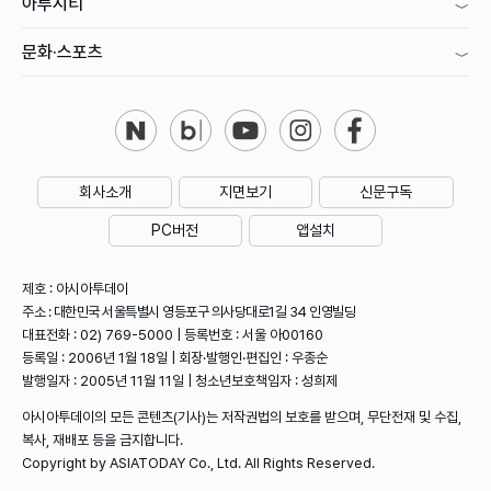
아투시티
문화·스포츠
회사소개
지면보기
신문구독
PC버전
앱설치
제호 : 아시아투데이
주소 : 대한민국 서울특별시 영등포구 의사당대로1길 34 인영빌딩
대표전화 : 02) 769-5000 | 등록번호 : 서울 아00160
등록일 : 2006년 1월 18일 | 회장·발행인·편집인 : 우종순
발행일자 : 2005년 11월 11일 | 청소년보호책임자 : 성희제
아시아투데이의 모든 콘텐츠(기사)는 저작권법의 보호를 받으며, 무단전재 및 수집,
복사, 재배포 등을 금지합니다.
Copyright by ASIATODAY Co., Ltd. All Rights Reserved.